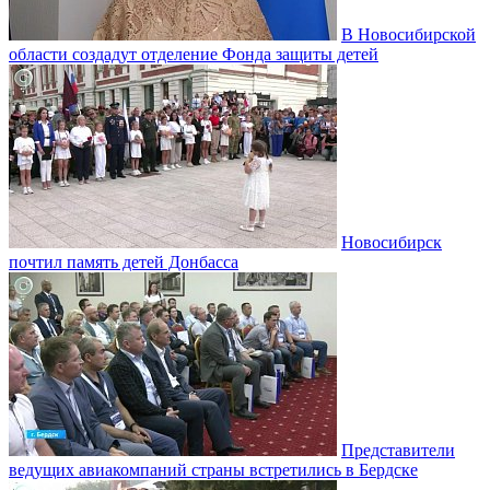
В Новосибирской
области создадут отделение Фонда защиты детей
Новосибирск
почтил память детей Донбасса
Представители
ведущих авиакомпаний страны встретились в Бердске