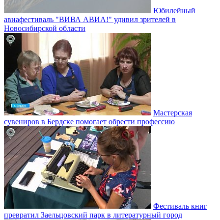
Юбилейный
авиафестиваль "ВИВА АВИА!" удивил зрителей в
Новосибирской области
Мастерская
сувениров в Бердске помогает обрести профессию
Фестиваль книг
превратил Заельцовский парк в литературный город