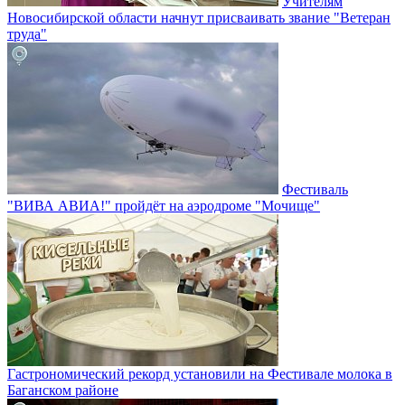
Учителям
Новосибирской области начнут присваивать звание "Ветеран
труда"
Фестиваль
"ВИВА АВИА!" пройдёт на аэродроме "Мочище"
Гастрономический рекорд установили на Фестивале молока в
Баганском районе