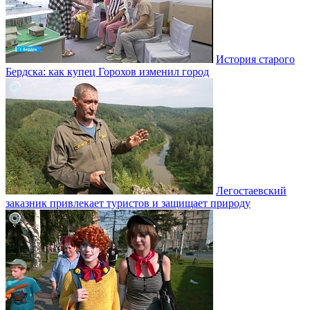
История старого
Бердска: как купец Горохов изменил город
Легостаевский
заказник привлекает туристов и защищает природу