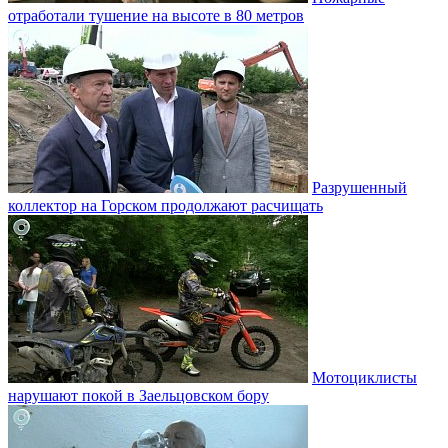
отработали тушение на высоте в 80 метров
Разрушенный
коллектор на Горском продолжают расчищать
Мотоциклисты
нарушают покой в Заельцовском бору