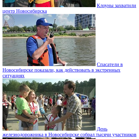
Клоуны захватили
центр Новосибирска
Спасатели в
Новосибирске показали, как действовать в экстренных
ситуациях
День
железнодорожника в Новосибирске собрал тысячи участников