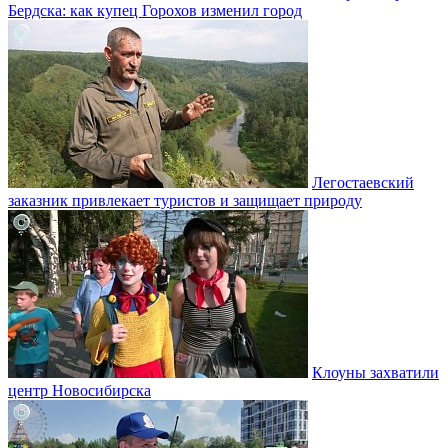
Бердска: как купец Горохов изменил город
Легостаевский
заказник привлекает туристов и защищает природу
Клоуны захватили
центр Новосибирска