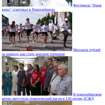
Фестиваль "Наше
кино" стартовал в Новосибирске
Миллион рублей
за переезд: как стать земским тренером
В новосибирском
метро запустили тематический вагон к 130-летию ЗСЖД