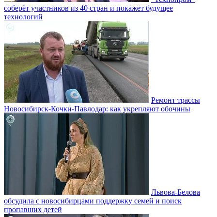
соберёт участников из 40 стран и покажет будущее
технологий
Ремонт трассы
Новосибирск-Кочки-Павлодар: как укрепляют обочины
Львова-Белова
обсудила с новосибирцами поддержку семей и поиск
пропавших детей