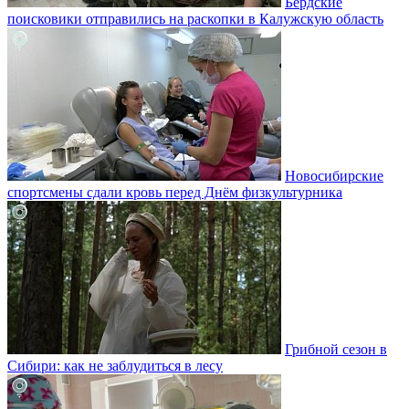
Бердские
поисковики отправились на раскопки в Калужскую область
Новосибирские
спортсмены сдали кровь перед Днём физкультурника
Грибной сезон в
Сибири: как не заблудиться в лесу