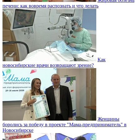
Жировая болезнь
печени: как вовремя распознать и что делать
Как
новосибирские врачи возвращают зрение?
Женщины
боролись за победу в проекте "Мама-предприниматель" в
Новосибирске