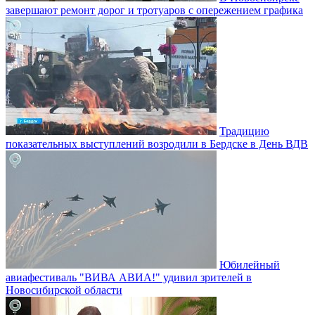
завершают ремонт дорог и тротуаров с опережением графика
Традицию
показательных выступлений возродили в Бердске в День ВДВ
Юбилейный
авиафестиваль "ВИВА АВИА!" удивил зрителей в
Новосибирской области