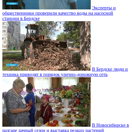
Эксперты и
общественники проверили качество воды на насосной
станции в Бердске
В Бердске люди и
техника приводят в порядок улично‑дорожную сеть
В Новосибирске в
разгаре дачный сезон и выставка редких растений