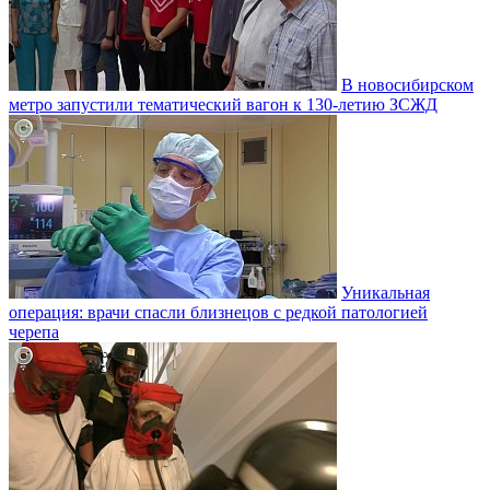
В новосибирском
метро запустили тематический вагон к 130-летию ЗСЖД
Уникальная
операция: врачи спасли близнецов с редкой патологией
черепа