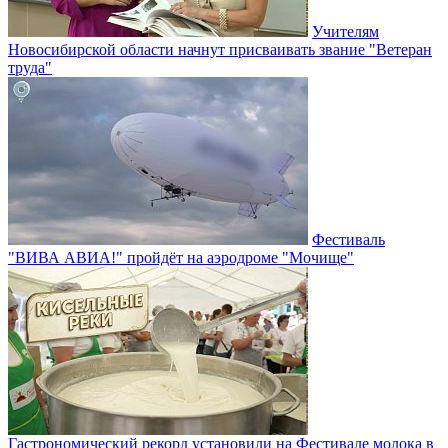
Учителям
Новосибирской области начнут присваивать звание "Ветеран
труда"
Фестиваль
"ВИВА АВИА!" пройдёт на аэродроме "Мочище"
Гастрономический рекорд установили на Фестивале молока в