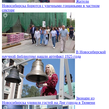
Жители
Новосибирска борются с уличными гонщиками в частном
секторе
В Новосибирской
научной библиотеке нашли артефакт 1925 года
Звонари из
Новосибирска удивили гостей на Дне города в Тюмени