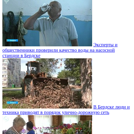
Эксперты и
общественники проверили качество воды на насосной
станции в Бердске
В Бердске люди и
техника приводят в порядок улично‑дорожную сеть