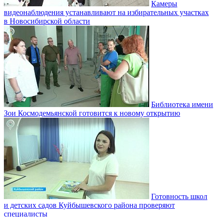
Камеры
видеонаблюдения устанавливают на избирательных участках
в Новосибирской области
Библиотека имени
Зои Космодемьянской готовится к новому открытию
Готовность школ
и детских садов Куйбышевского района проверяют
специалисты