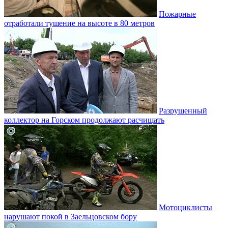
Пожарные
отработали тушение на высоте в 80 метров
Разрушенный
коллектор на Горском продолжают расчищать
Мотоциклисты
нарушают покой в Заельцовском бору