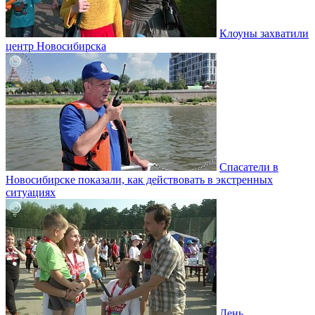
Клоуны захватили
центр Новосибирска
Спасатели в
Новосибирске показали, как действовать в экстренных
ситуациях
День