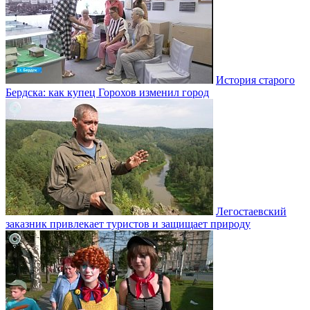
История старого
Бердска: как купец Горохов изменил город
Легостаевский
заказник привлекает туристов и защищает природу