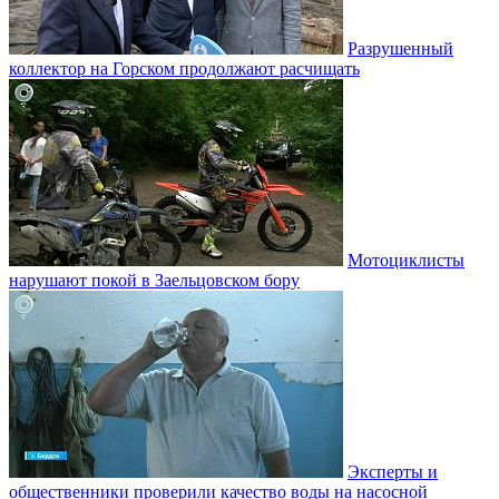
Разрушенный
коллектор на Горском продолжают расчищать
Мотоциклисты
нарушают покой в Заельцовском бору
Эксперты и
общественники проверили качество воды на насосной