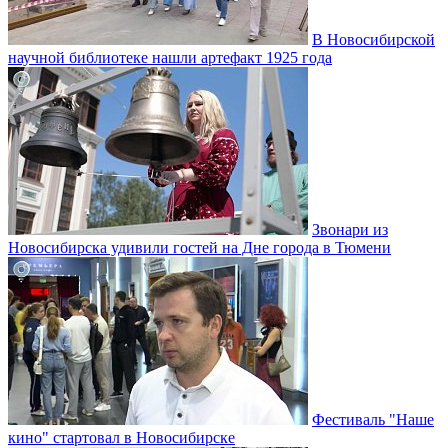
В Новосибирской
научной библиотеке нашли артефакт 1925 года
Звонари из
Новосибирска удивили гостей на Дне города в Тюмени
Фестиваль "Наше
кино" стартовал в Новосибирске