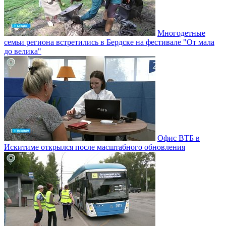
Многодетные
семьи региона встретились в Бердске на фестивале "От мала
до велика"
Офис ВТБ в
Искитиме открылся после масштабного обновления