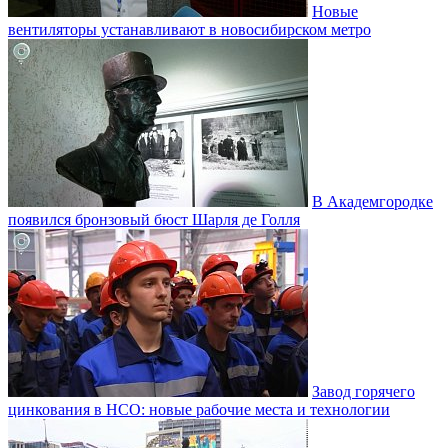
Новые
вентиляторы устанавливают в новосибирском метро
В Академгородке
появился бронзовый бюст Шарля де Голля
Завод горячего
цинкования в НСО: новые рабочие места и технологии