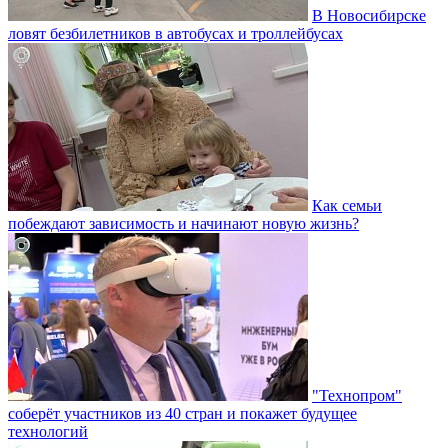
В Новосибирске
ловят безбилетников в автобусах и троллейбусах
Как семьи
побеждают зависимость и начинают новую жизнь?
"Технопром"
соберёт участников из 40 стран и покажет будущее
технологий