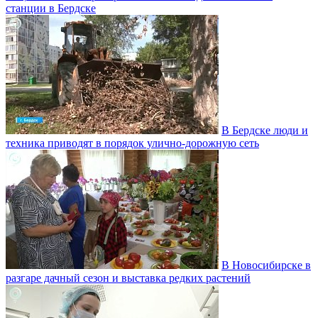
станции в Бердске
В Бердске люди и
техника приводят в порядок улично‑дорожную сеть
В Новосибирске в
разгаре дачный сезон и выставка редких растений