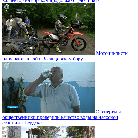
коллектор на Горском продолжают расчищать
Мотоциклисты
нарушают покой в Заельцовском бору
Эксперты и
общественники проверили качество воды на насосной
станции в Бердске