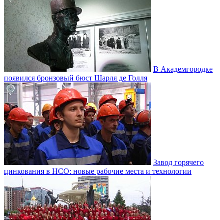
В Академгородке
появился бронзовый бюст Шарля де Голля
Завод горячего
цинкования в НСО: новые рабочие места и технологии