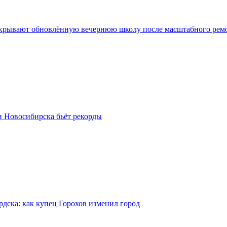
крывают обновлённую вечернюю школу после масштабного рем
и Новосибирска бьёт рекорды
рдска: как купец Горохов изменил город