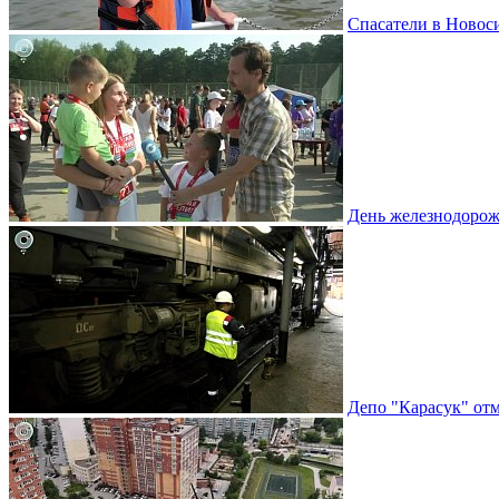
Спасатели в Новоси
День железнодорож
Депо "Карасук" отм