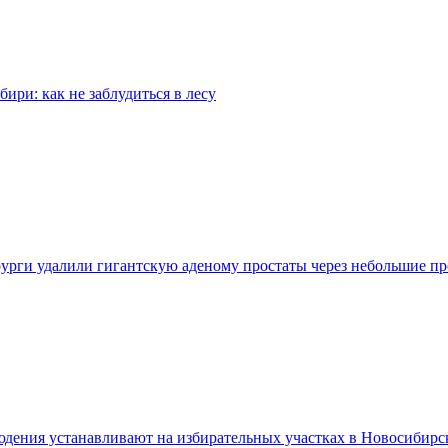
бири: как не заблудиться в лесу
урги удалили гигантскую аденому простаты через небольшие п
дения устанавливают на избирательных участках в Новосибирс