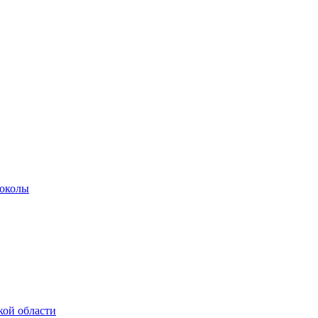
роколы
кой области