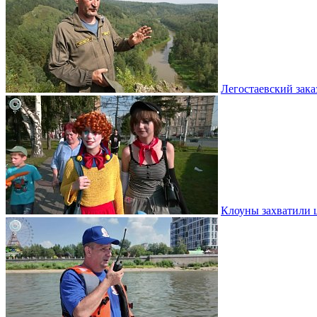
Легостаевский зака
Клоуны захватили 