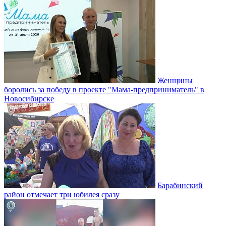
Женщины
боролись за победу в проекте "Мама-предприниматель" в
Новосибирске
Барабинский
район отмечает три юбилея сразу