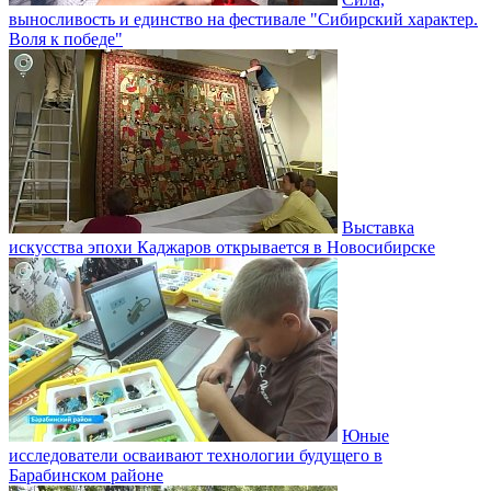
выносливость и единство на фестивале "Сибирский характер.
Воля к победе"
Выставка
искусства эпохи Каджаров открывается в Новосибирске
Юные
исследователи осваивают технологии будущего в
Барабинском районе