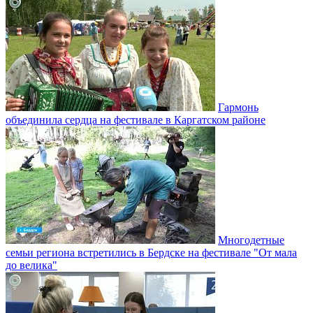
Гармонь
объединила сердца на фестивале в Каргатском районе
Многодетные
семьи региона встретились в Бердске на фестивале "От мала
до велика"