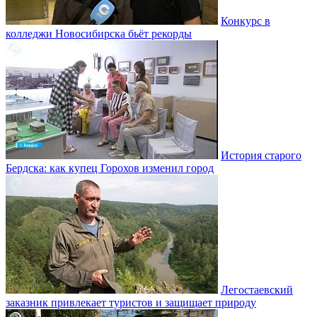
Конкурс в
колледжи Новосибирска бьёт рекорды
История старого
Бердска: как купец Горохов изменил город
Легостаевский
заказник привлекает туристов и защищает природу