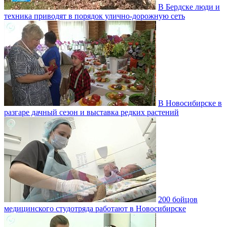
В Бердске люди и
техника приводят в порядок улично‑дорожную сеть
В Новосибирске в
разгаре дачный сезон и выставка редких растений
200 бойцов
медицинского студотряда работают в Новосибирске