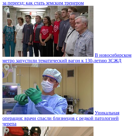
за переезд: как стать земским тренером
В новосибирском
метро запустили тематический вагон к 130-летию ЗСЖД
Уникальная
операция: врачи спасли близнецов с редкой патологией
черепа