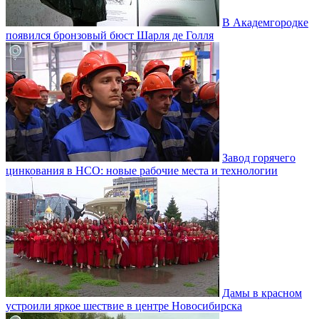
В Академгородке
появился бронзовый бюст Шарля де Голля
Завод горячего
цинкования в НСО: новые рабочие места и технологии
Дамы в красном
устроили яркое шествие в центре Новосибирска