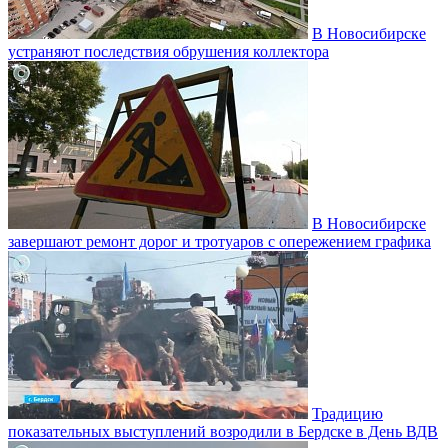
В Новосибирске
устраняют последствия обрушения коллектора
В Новосибирске
завершают ремонт дорог и тротуаров с опережением графика
Традицию
показательных выступлений возродили в Бердске в День ВДВ