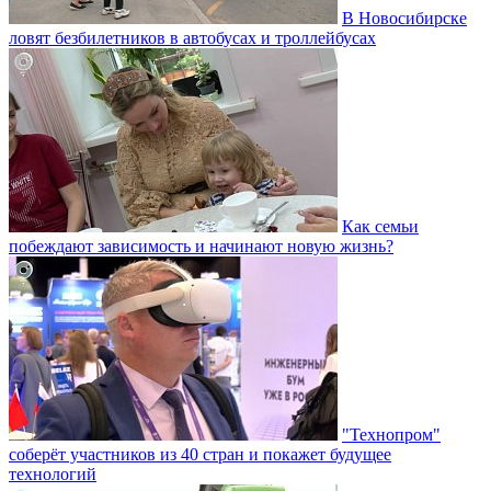
В Новосибирске
ловят безбилетников в автобусах и троллейбусах
Как семьи
побеждают зависимость и начинают новую жизнь?
"Технопром"
соберёт участников из 40 стран и покажет будущее
технологий