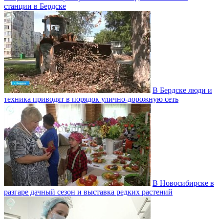
станции в Бердске
В Бердске люди и
техника приводят в порядок улично‑дорожную сеть
В Новосибирске в
разгаре дачный сезон и выставка редких растений