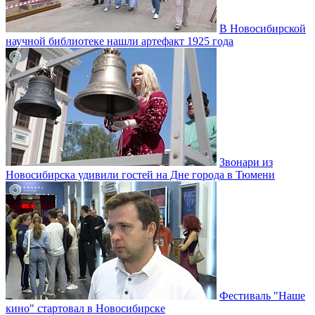
В Новосибирской
научной библиотеке нашли артефакт 1925 года
Звонари из
Новосибирска удивили гостей на Дне города в Тюмени
Фестиваль "Наше
кино" стартовал в Новосибирске