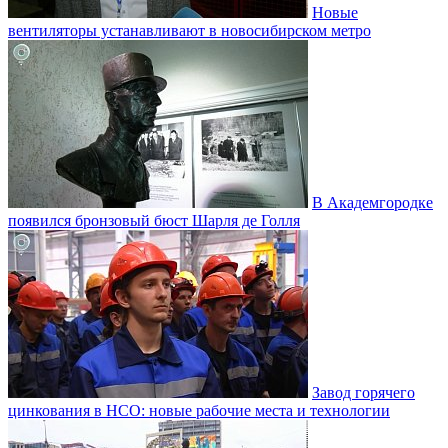
Новые
вентиляторы устанавливают в новосибирском метро
В Академгородке
появился бронзовый бюст Шарля де Голля
Завод горячего
цинкования в НСО: новые рабочие места и технологии