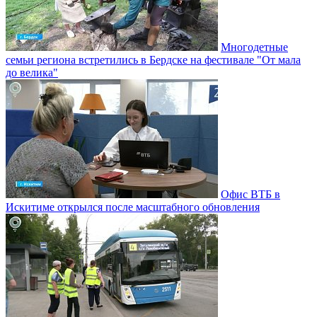
Многодетные
семьи региона встретились в Бердске на фестивале "От мала
до велика"
Офис ВТБ в
Искитиме открылся после масштабного обновления