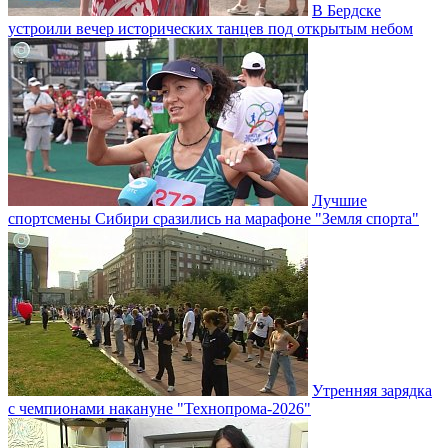
В Бердске
устроили вечер исторических танцев под открытым небом
Лучшие
спортсмены Сибири сразились на марафоне "Земля спорта"
Утренняя зарядка
с чемпионами накануне "Технопрома-2026"