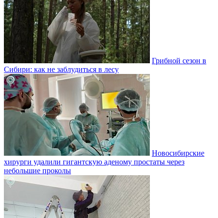
Грибной сезон в
Сибири: как не заблудиться в лесу
Новосибирские
хирурги удалили гигантскую аденому простаты через
небольшие проколы