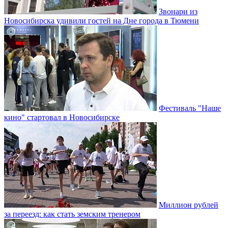
Звонари из
Новосибирска удивили гостей на Дне города в Тюмени
Фестиваль "Наше
кино" стартовал в Новосибирске
Миллион рублей
за переезд: как стать земским тренером