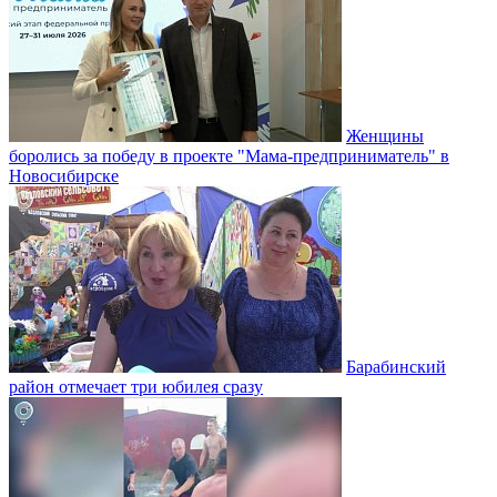
Женщины
боролись за победу в проекте "Мама-предприниматель" в
Новосибирске
Барабинский
район отмечает три юбилея сразу