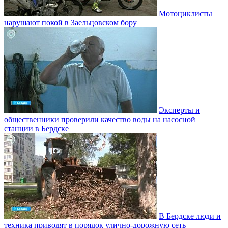
Мотоциклисты
нарушают покой в Заельцовском бору
Эксперты и
общественники проверили качество воды на насосной
станции в Бердске
В Бердске люди и
техника приводят в порядок улично‑дорожную сеть