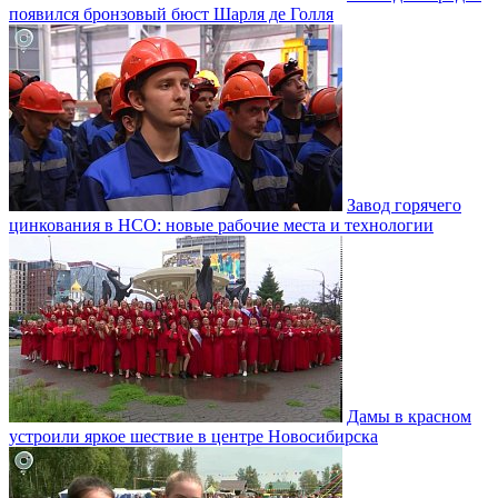
появился бронзовый бюст Шарля де Голля
Завод горячего
цинкования в НСО: новые рабочие места и технологии
Дамы в красном
устроили яркое шествие в центре Новосибирска