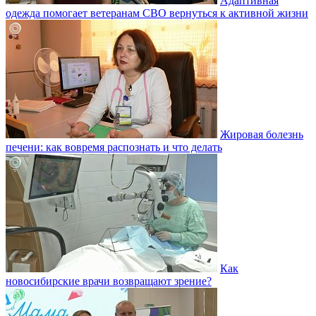
Адаптивная
одежда помогает ветеранам СВО вернуться к активной жизни
Жировая болезнь
печени: как вовремя распознать и что делать
Как
новосибирские врачи возвращают зрение?