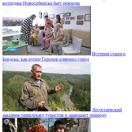
колледжи Новосибирска бьёт рекорды
История старого
Бердска: как купец Горохов изменил город
Легостаевский
заказник привлекает туристов и защищает природу