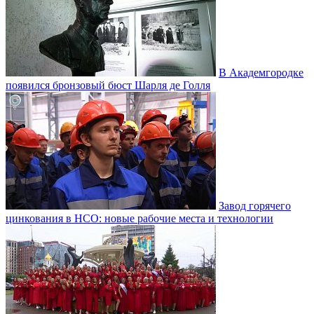
В Академгородке
появился бронзовый бюст Шарля де Голля
Завод горячего
цинкования в НСО: новые рабочие места и технологии