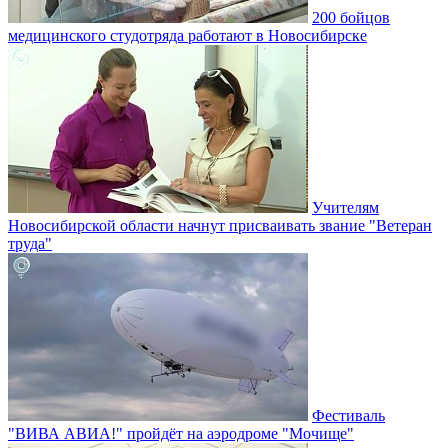
200 бойцов
медицинского студотряда работают в Новосибирске
Учителям
Новосибирской области начнут присваивать звание "Ветеран
труда"
Фестиваль
"ВИВА АВИА!" пройдёт на аэродроме "Мочище"