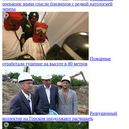
операция: врачи спасли близнецов с редкой патологией
черепа
Пожарные
отработали тушение на высоте в 80 метров
Разрушенный
коллектор на Горском продолжают расчищать