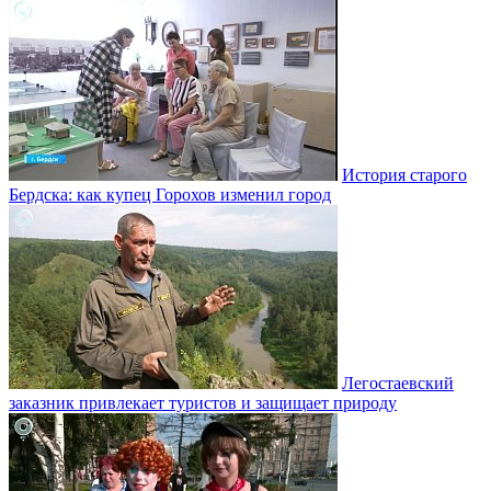
История старого
Бердска: как купец Горохов изменил город
Легостаевский
заказник привлекает туристов и защищает природу