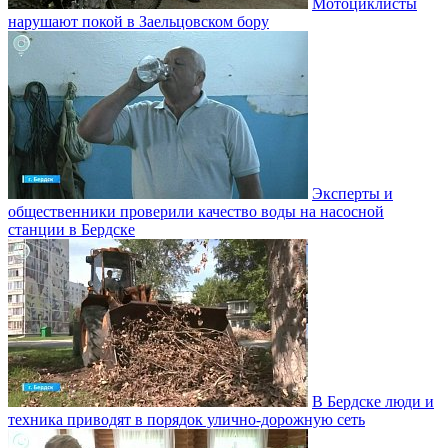
Мотоциклисты
нарушают покой в Заельцовском бору
Эксперты и
общественники проверили качество воды на насосной
станции в Бердске
В Бердске люди и
техника приводят в порядок улично‑дорожную сеть