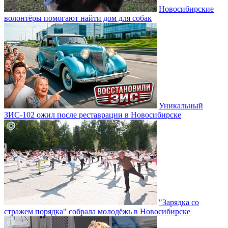
Новосибирские
волонтёры помогают найти дом для собак
Уникальный
ЗИС-102 ожил после реставрации в Новосибирске
"Зарядка со
стражем порядка" собрала молодёжь в Новосибирске