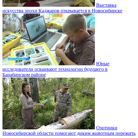
Выставка
искусства эпохи Каджаров открывается в Новосибирске
Юные
исследователи осваивают технологии будущего в
Барабинском районе
Охотники
Новосибирской области помогают диким животным пережить