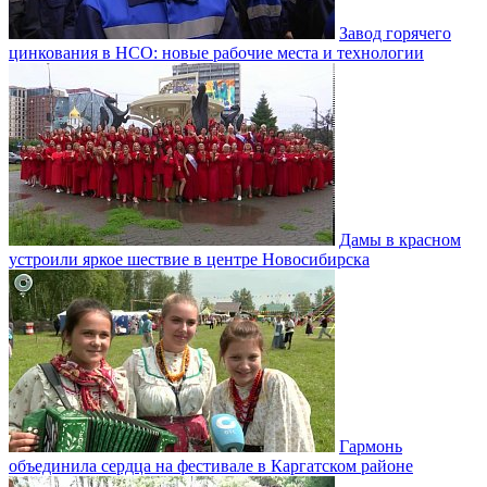
Завод горячего
цинкования в НСО: новые рабочие места и технологии
Дамы в красном
устроили яркое шествие в центре Новосибирска
Гармонь
объединила сердца на фестивале в Каргатском районе