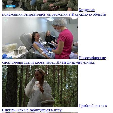
Бердские
поисковики отправились на раскопки в Калужскую область
Новосибирские
спортсмены сдали кровь перед Днём физкультурника
Грибной сезон в
Сибири: как не заблудиться в лесу