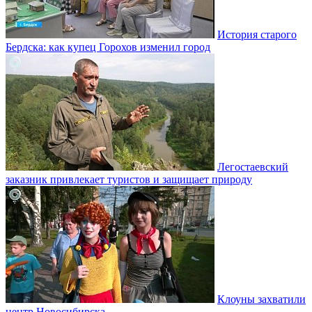
История старого
Бердска: как купец Горохов изменил город
Легостаевский
заказник привлекает туристов и защищает природу
Клоуны захватили
центр Новосибирска