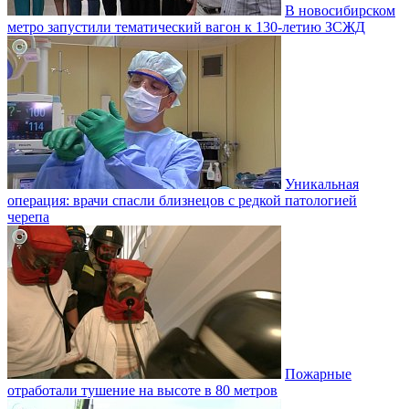
В новосибирском
метро запустили тематический вагон к 130-летию ЗСЖД
Уникальная
операция: врачи спасли близнецов с редкой патологией
черепа
Пожарные
отработали тушение на высоте в 80 метров