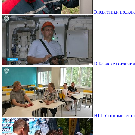
Энергетики подклю
В Бердске готовят 
НГПУ открывает ст