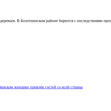
еревьев. В Болотнинском районе борются с последствиями прошл
ирском зоопарке привлёк гостей со всей страны