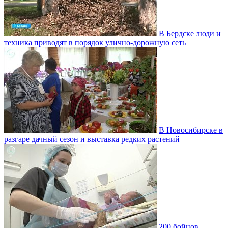
В Бердске люди и
техника приводят в порядок улично‑дорожную сеть
В Новосибирске в
разгаре дачный сезон и выставка редких растений
200 бойцов