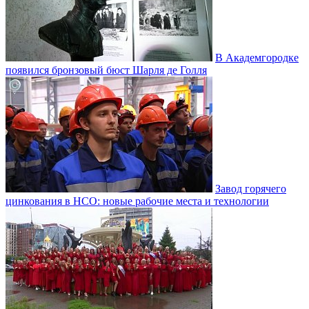
В Академгородке
появился бронзовый бюст Шарля де Голля
Завод горячего
цинкования в НСО: новые рабочие места и технологии