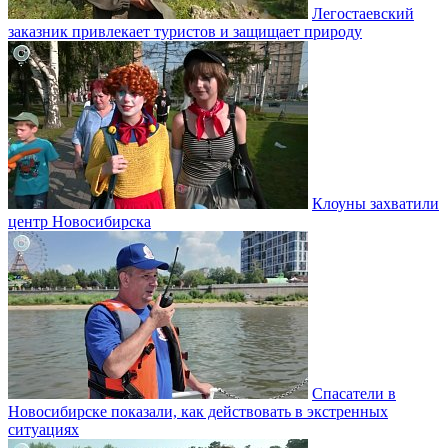
Легостаевский
заказник привлекает туристов и защищает природу
Клоуны захватили
центр Новосибирска
Спасатели в
Новосибирске показали, как действовать в экстренных
ситуациях