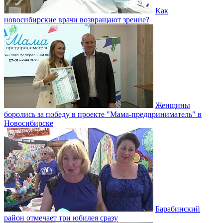
Как
новосибирские врачи возвращают зрение?
Женщины
боролись за победу в проекте "Мама-предприниматель" в
Новосибирске
Барабинский
район отмечает три юбилея сразу