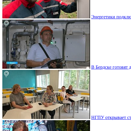
Энергетики подклю
В Бердске готовят 
НГПУ открывает ст