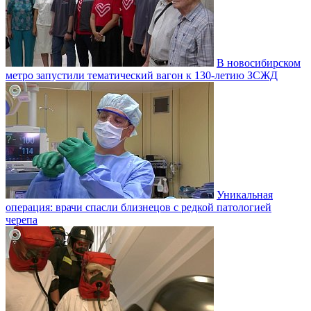
В новосибирском
метро запустили тематический вагон к 130-летию ЗСЖД
Уникальная
операция: врачи спасли близнецов с редкой патологией
черепа