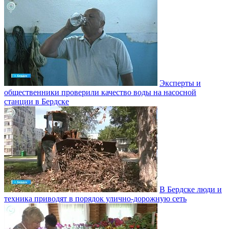
Эксперты и
общественники проверили качество воды на насосной
станции в Бердске
В Бердске люди и
техника приводят в порядок улично‑дорожную сеть