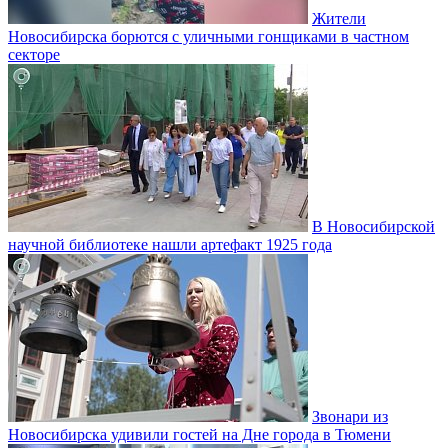
Жители
Новосибирска борются с уличными гонщиками в частном
секторе
В Новосибирской
научной библиотеке нашли артефакт 1925 года
Звонари из
Новосибирска удивили гостей на Дне города в Тюмени