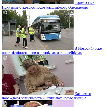
Офис ВТБ в
Искитиме открылся после масштабного обновления
В Новосибирске
ловят безбилетников в автобусах и троллейбусах
Как семьи
побеждают зависимость и начинают новую жизнь?