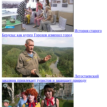
История старого
Бердска: как купец Горохов изменил город
Легостаевский
заказник привлекает туристов и защищает природу