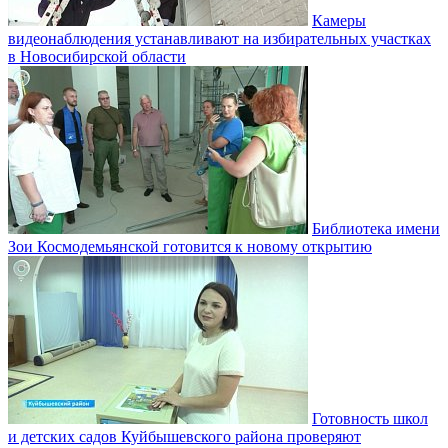
Камеры
видеонаблюдения устанавливают на избирательных участках
в Новосибирской области
Библиотека имени
Зои Космодемьянской готовится к новому открытию
Готовность школ
и детских садов Куйбышевского района проверяют