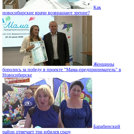
Как
новосибирские врачи возвращают зрение?
Женщины
боролись за победу в проекте "Мама-предприниматель" в
Новосибирске
Барабинский
район отмечает три юбилея сразу