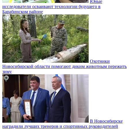
Юные
исследователи осваивают технологии будущего в
Барабинском районе
Охотники
Новосибирской области помогают диким животным пережить
зиму
В Новосибирске
наградили лучших тренеров и спортивных руководителей