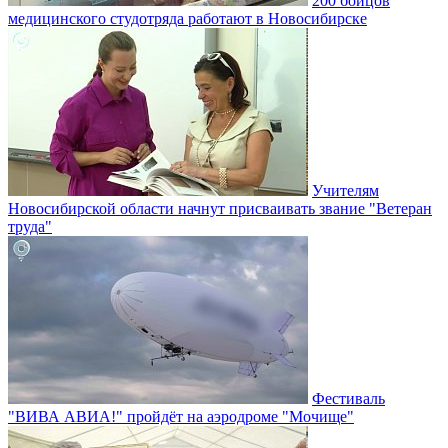
200 бойцов
медицинского студотряда работают в Новосибирске
Учителям
Новосибирской области начнут присваивать звание "Ветеран
труда"
Фестиваль
"ВИВА АВИА!" пройдёт на аэродроме "Мочище"