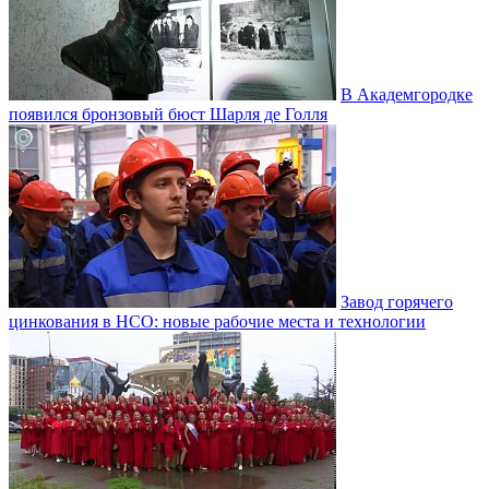
В Академгородке
появился бронзовый бюст Шарля де Голля
Завод горячего
цинкования в НСО: новые рабочие места и технологии