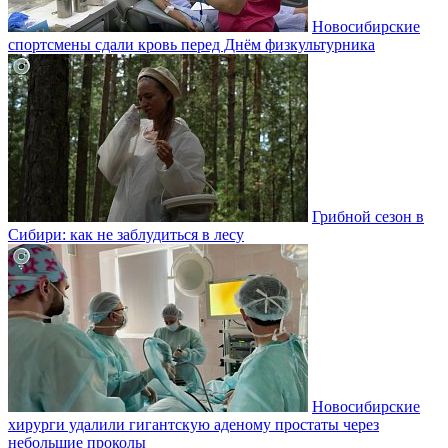
Новосибирские
спортсмены сдали кровь перед Днём физкультурника
Грибной сезон в
Сибири: как не заблудиться в лесу
Новосибирские
хирурги удалили гигантскую аденому простаты через
небольшие проколы