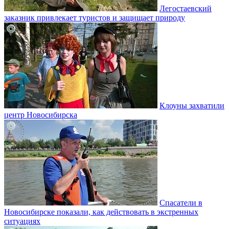
Легостаевский
заказник привлекает туристов и защищает природу
Клоуны захватили
центр Новосибирска
Спасатели в
Новосибирске показали, как действовать в экстренных
ситуациях