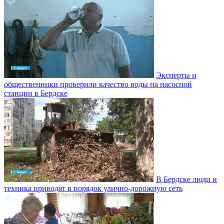
Эксперты и
общественники проверили качество воды на насосной
станции в Бердске
В Бердске люди и
техника приводят в порядок улично‑дорожную сеть