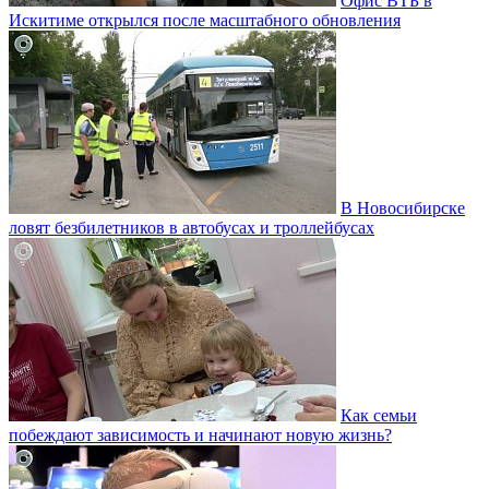
Офис ВТБ в
Искитиме открылся после масштабного обновления
В Новосибирске
ловят безбилетников в автобусах и троллейбусах
Как семьи
побеждают зависимость и начинают новую жизнь?