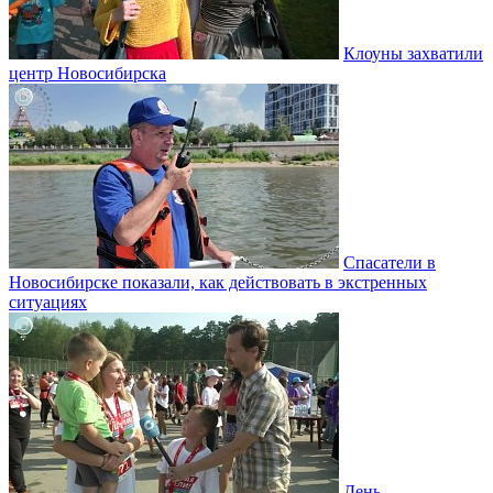
Клоуны захватили
центр Новосибирска
Спасатели в
Новосибирске показали, как действовать в экстренных
ситуациях
День