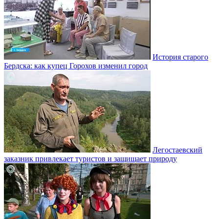
История старого
Бердска: как купец Горохов изменил город
Легостаевский
заказник привлекает туристов и защищает природу