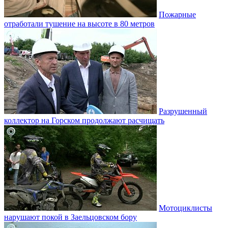
Пожарные
отработали тушение на высоте в 80 метров
Разрушенный
коллектор на Горском продолжают расчищать
Мотоциклисты
нарушают покой в Заельцовском бору