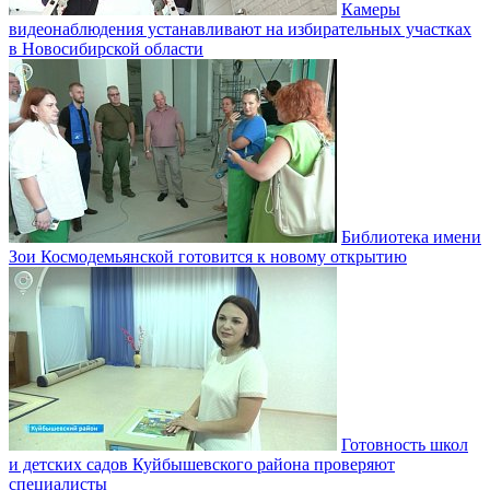
Камеры
видеонаблюдения устанавливают на избирательных участках
в Новосибирской области
Библиотека имени
Зои Космодемьянской готовится к новому открытию
Готовность школ
и детских садов Куйбышевского района проверяют
специалисты