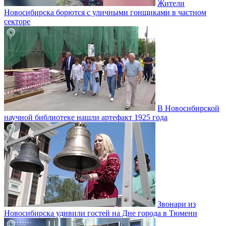
Жители
Новосибирска борются с уличными гонщиками в частном
секторе
В Новосибирской
научной библиотеке нашли артефакт 1925 года
Звонари из
Новосибирска удивили гостей на Дне города в Тюмени