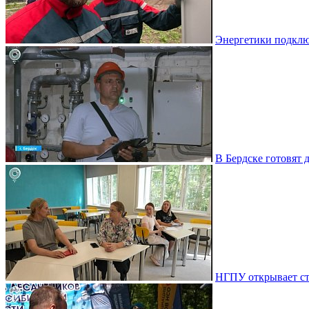
Энергетики подклю
В Бердске готовят 
НГПУ открывает ст