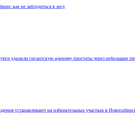
бири: как не заблудиться в лесу
урги удалили гигантскую аденому простаты через небольшие п
дения устанавливают на избирательных участках в Новосибирс