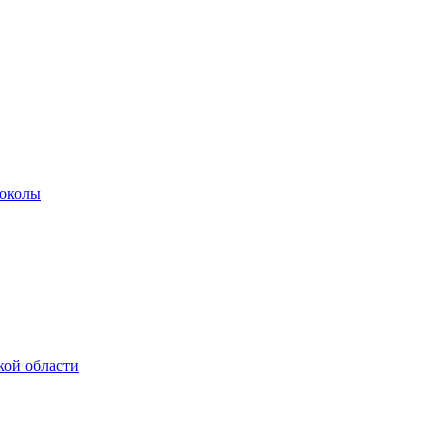
роколы
кой области