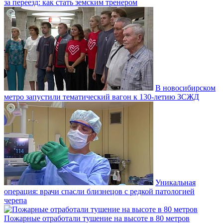
за переезд: как стать земским тренером
В новосибирском
метро запустили тематический вагон к 130-летию ЗСЖД
Уникальная
операция: врачи спасли близнецов с редкой патологией
черепа
Пожарные отработали тушение на высоте в 80 метров