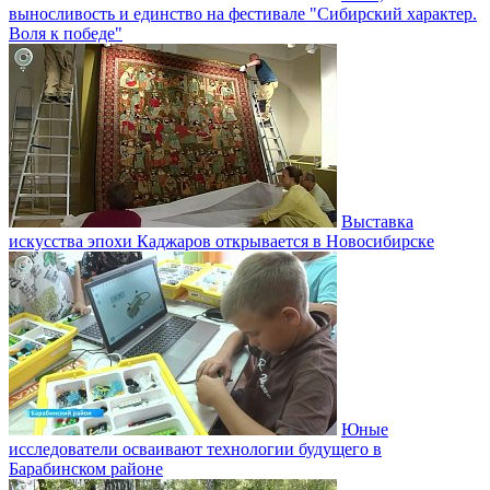
выносливость и единство на фестивале "Сибирский характер.
Воля к победе"
Выставка
искусства эпохи Каджаров открывается в Новосибирске
Юные
исследователи осваивают технологии будущего в
Барабинском районе