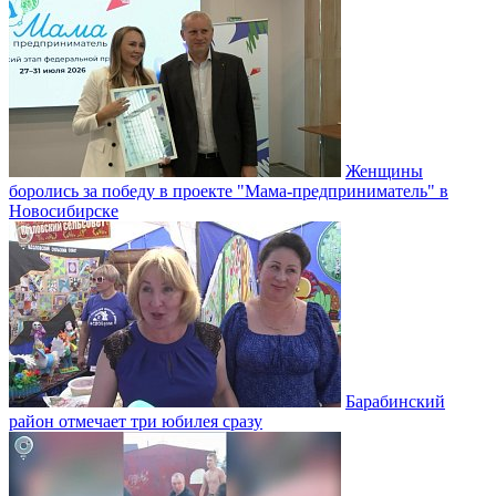
Женщины
боролись за победу в проекте "Мама-предприниматель" в
Новосибирске
Барабинский
район отмечает три юбилея сразу