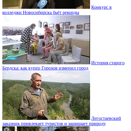
Конкурс в
колледжи Новосибирска бьёт рекорды
История старого
Бердска: как купец Горохов изменил город
Легостаевский
заказник привлекает туристов и защищает природу