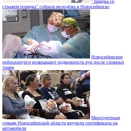
"Зарядка со
стражем порядка" собрала молодёжь в Новосибирске
Новосибирские
нейрохирурги возвращают подвижность рук после сложных
травм
Многодетным
семьям Новосибирской области вручили сертификаты на
автомобили