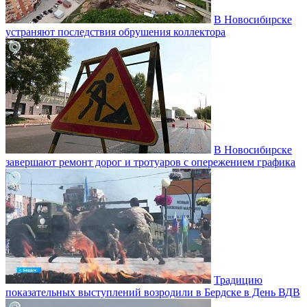
В Новосибирске
устраняют последствия обрушения коллектора
В Новосибирске
завершают ремонт дорог и тротуаров с опережением графика
Традицию
показательных выступлений возродили в Бердске в День ВДВ