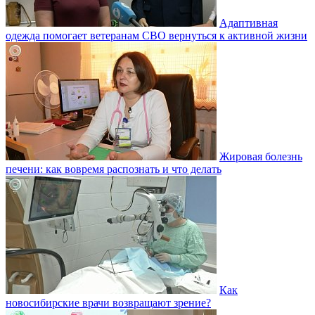
Адаптивная
одежда помогает ветеранам СВО вернуться к активной жизни
Жировая болезнь
печени: как вовремя распознать и что делать
Как
новосибирские врачи возвращают зрение?