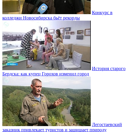
Конкурс в
колледжи Новосибирска бьёт рекорды
История старого
Бердска: как купец Горохов изменил город
Легостаевский
заказник привлекает туристов и защищает природу