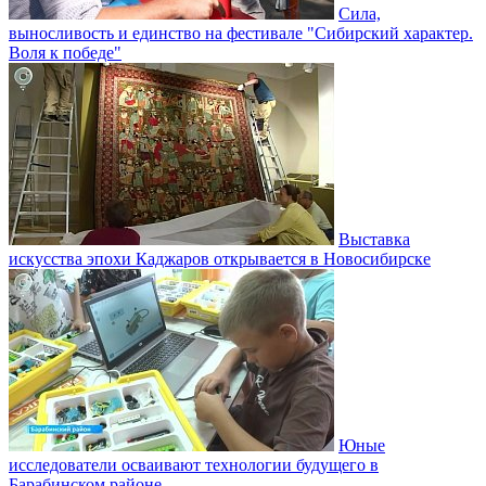
Сила,
выносливость и единство на фестивале "Сибирский характер.
Воля к победе"
Выставка
искусства эпохи Каджаров открывается в Новосибирске
Юные
исследователи осваивают технологии будущего в
Барабинском районе