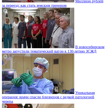
Миллион рублей
за переезд: как стать земским тренером
В новосибирском
метро запустили тематический вагон к 130-летию ЗСЖД
Уникальная
операция: врачи спасли близнецов с редкой патологией
черепа