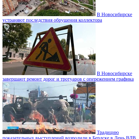
В Новосибирске
устраняют последствия обрушения коллектора
В Новосибирске
завершают ремонт дорог и тротуаров с опережением графика
Традицию
показательных выступлений возродили в Бердске в День ВДВ