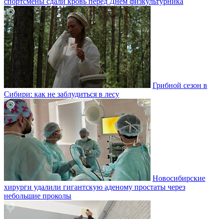
спортсмены сдали кровь перед Днём физкультурника
Грибной сезон в
Сибири: как не заблудиться в лесу
Новосибирские
хирурги удалили гигантскую аденому простаты через
небольшие проколы