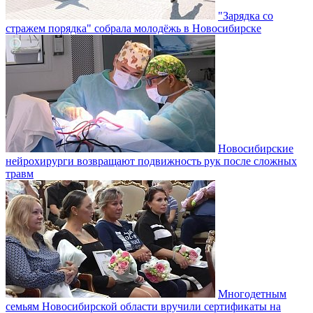
"Зарядка со
стражем порядка" собрала молодёжь в Новосибирске
Новосибирские
нейрохирурги возвращают подвижность рук после сложных
травм
Многодетным
семьям Новосибирской области вручили сертификаты на