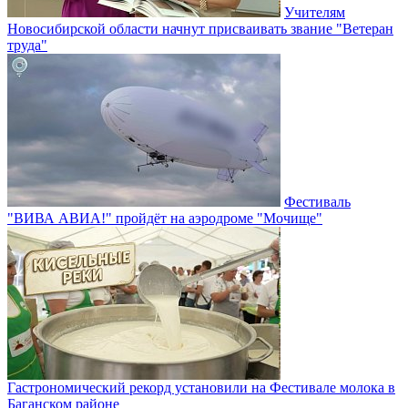
Учителям
Новосибирской области начнут присваивать звание "Ветеран
труда"
Фестиваль
"ВИВА АВИА!" пройдёт на аэродроме "Мочище"
Гастрономический рекорд установили на Фестивале молока в
Баганском районе