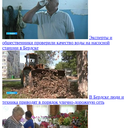
Эксперты и
общественники проверили качество воды на насосной
станции в Бердске
В Бердске люди и
техника приводят в порядок улично‑дорожную сеть