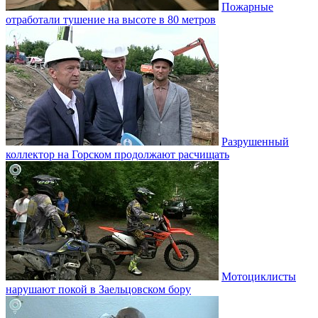
Пожарные
отработали тушение на высоте в 80 метров
Разрушенный
коллектор на Горском продолжают расчищать
Мотоциклисты
нарушают покой в Заельцовском бору