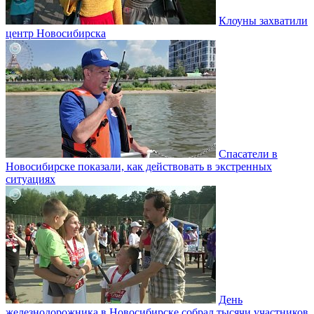
Клоуны захватили
центр Новосибирска
Спасатели в
Новосибирске показали, как действовать в экстренных
ситуациях
День
железнодорожника в Новосибирске собрал тысячи участников