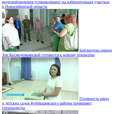
видеонаблюдения устанавливают на избирательных участках
в Новосибирской области
Библиотека имени
Зои Космодемьянской готовится к новому открытию
Готовность школ
и детских садов Куйбышевского района проверяют
специалисты