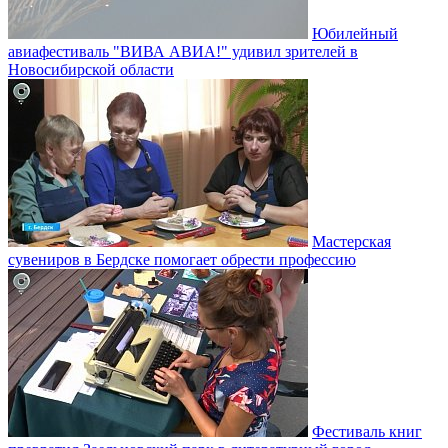
Юбилейный
авиафестиваль "ВИВА АВИА!" удивил зрителей в
Новосибирской области
Мастерская
сувениров в Бердске помогает обрести профессию
Фестиваль книг