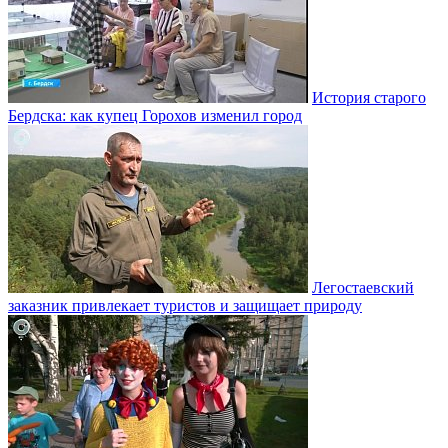
История старого
Бердска: как купец Горохов изменил город
Легостаевский
заказник привлекает туристов и защищает природу