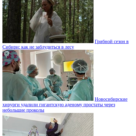
Грибной сезон в
Сибири: как не заблудиться в лесу
Новосибирские
хирурги удалили гигантскую аденому простаты через
небольшие проколы