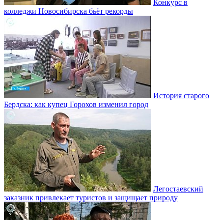
Конкурс в
колледжи Новосибирска бьёт рекорды
История старого
Бердска: как купец Горохов изменил город
Легостаевский
заказник привлекает туристов и защищает природу