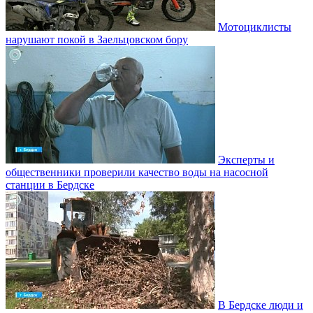
Мотоциклисты
нарушают покой в Заельцовском бору
Эксперты и
общественники проверили качество воды на насосной
станции в Бердске
В Бердске люди и