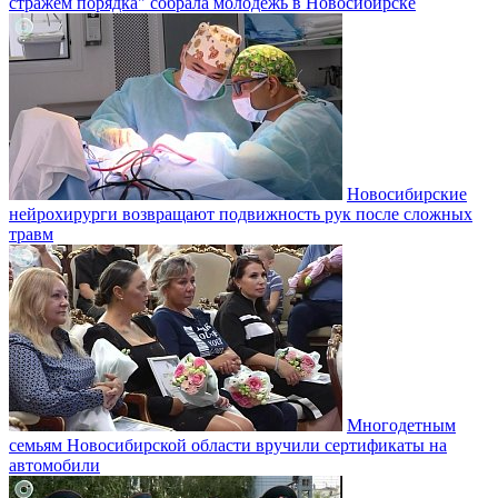
стражем порядка" собрала молодёжь в Новосибирске
Новосибирские
нейрохирурги возвращают подвижность рук после сложных
травм
Многодетным
семьям Новосибирской области вручили сертификаты на
автомобили