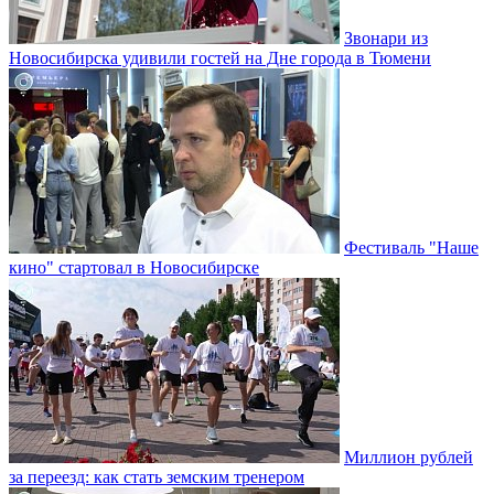
Звонари из
Новосибирска удивили гостей на Дне города в Тюмени
Фестиваль "Наше
кино" стартовал в Новосибирске
Миллион рублей
за переезд: как стать земским тренером