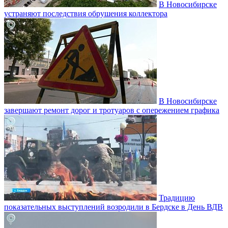
В Новосибирске
устраняют последствия обрушения коллектора
В Новосибирске
завершают ремонт дорог и тротуаров с опережением графика
Традицию
показательных выступлений возродили в Бердске в День ВДВ