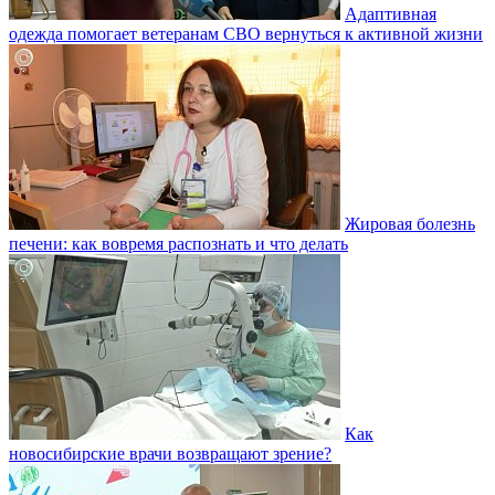
Адаптивная
одежда помогает ветеранам СВО вернуться к активной жизни
Жировая болезнь
печени: как вовремя распознать и что делать
Как
новосибирские врачи возвращают зрение?