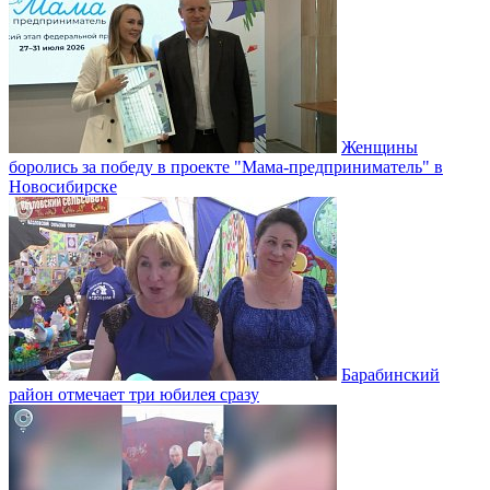
Женщины
боролись за победу в проекте "Мама-предприниматель" в
Новосибирске
Барабинский
район отмечает три юбилея сразу