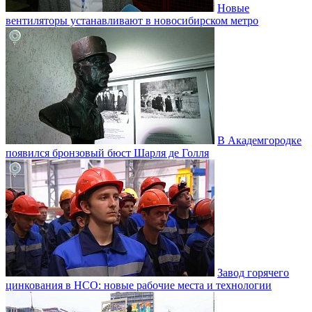
Новые
вентиляторы устанавливают в новосибирском метро
В Академгородке
появился бронзовый бюст Шарля де Голля
Завод горячего
цинкования в НСО: новые рабочие места и технологии