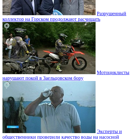
Разрушенный
коллектор на Горском продолжают расчищать
Мотоциклисты
нарушают покой в Заельцовском бору
Эксперты и
общественники проверили качество воды на насосной