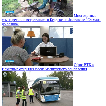
Многодетные
семьи региона встретились в Бердске на фестивале "От мала
до велика"
Офис ВТБ в
Искитиме открылся после масштабного обновления