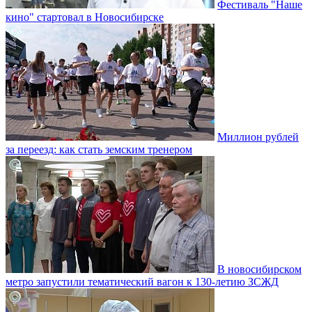
Фестиваль "Наше
кино" стартовал в Новосибирске
Миллион рублей
за переезд: как стать земским тренером
В новосибирском
метро запустили тематический вагон к 130-летию ЗСЖД