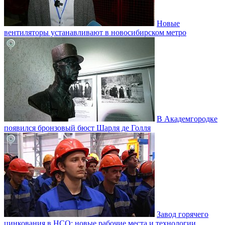
Новые
вентиляторы устанавливают в новосибирском метро
В Академгородке
появился бронзовый бюст Шарля де Голля
Завод горячего
цинкования в НСО: новые рабочие места и технологии