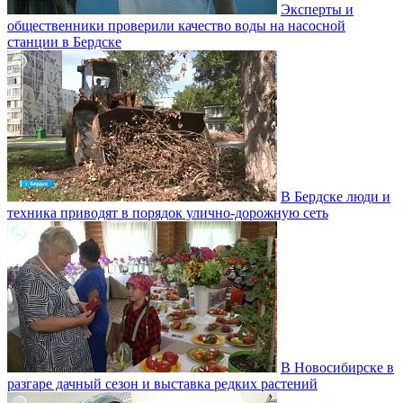
Эксперты и
общественники проверили качество воды на насосной
станции в Бердске
В Бердске люди и
техника приводят в порядок улично‑дорожную сеть
В Новосибирске в
разгаре дачный сезон и выставка редких растений