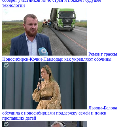
соберёт участников из 40 стран и покажет будущее
технологий
Ремонт трассы
Новосибирск-Кочки-Павлодар: как укрепляют обочины
Львова-Белова
обсудила с новосибирцами поддержку семей и поиск
пропавших детей