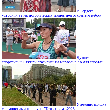
В Бердске
устроили вечер исторических танцев под открытым небом
Лучшие
спортсмены Сибири сразились на марафоне "Земля спорта"
Утренняя зарядка
с чемпионами накануне "Технопрома-2026"