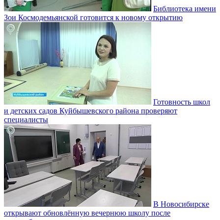
Библиотека имени
Зои Космодемьянской готовится к новому открытию
Готовность школ
и детских садов Куйбышевского района проверяют
специалисты
В Новосибирске
открывают обновлённую вечернюю школу после