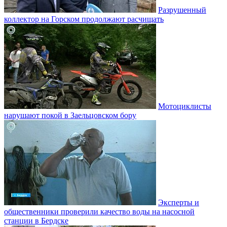
Разрушенный
коллектор на Горском продолжают расчищать
Мотоциклисты
нарушают покой в Заельцовском бору
Эксперты и
общественники проверили качество воды на насосной
станции в Бердске