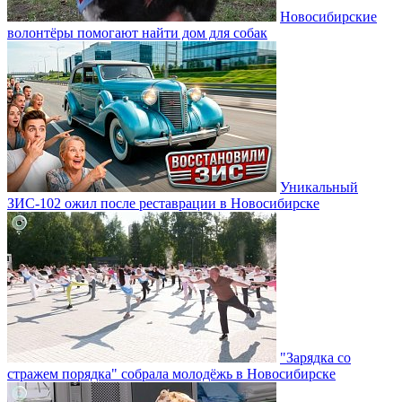
Новосибирские
волонтёры помогают найти дом для собак
Уникальный
ЗИС-102 ожил после реставрации в Новосибирске
"Зарядка со
стражем порядка" собрала молодёжь в Новосибирске