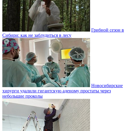
Грибной сезон в
Сибири: как не заблудиться в лесу
Новосибирские
хирурги удалили гигантскую аденому простаты через
небольшие проколы