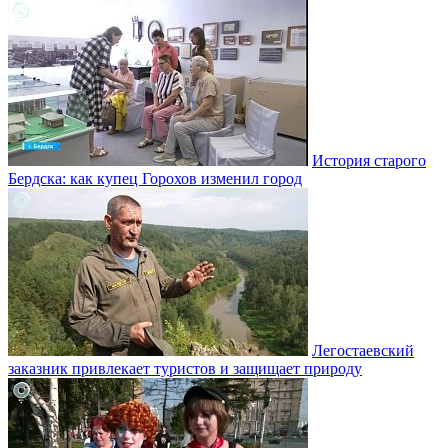
История старого
Бердска: как купец Горохов изменил город
Легостаевский
заказник привлекает туристов и защищает природу