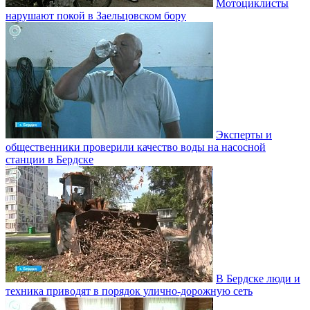
Мотоциклисты
нарушают покой в Заельцовском бору
Эксперты и
общественники проверили качество воды на насосной
станции в Бердске
В Бердске люди и
техника приводят в порядок улично‑дорожную сеть