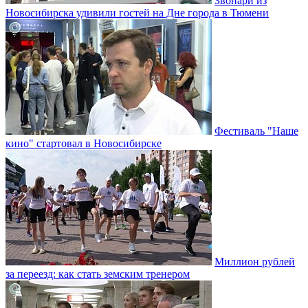
Звонари из
Новосибирска удивили гостей на Дне города в Тюмени
Фестиваль "Наше
кино" стартовал в Новосибирске
Миллион рублей
за переезд: как стать земским тренером