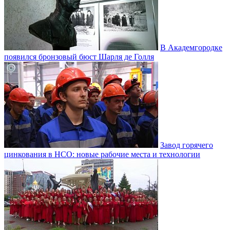
В Академгородке
появился бронзовый бюст Шарля де Голля
Завод горячего
цинкования в НСО: новые рабочие места и технологии