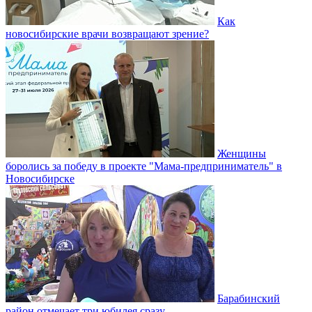
Как
новосибирские врачи возвращают зрение?
Женщины
боролись за победу в проекте "Мама-предприниматель" в
Новосибирске
Барабинский
район отмечает три юбилея сразу