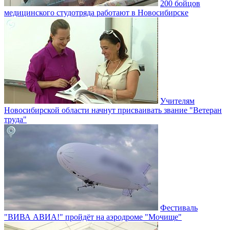
200 бойцов
медицинского студотряда работают в Новосибирске
Учителям
Новосибирской области начнут присваивать звание "Ветеран
труда"
Фестиваль
"ВИВА АВИА!" пройдёт на аэродроме "Мочище"