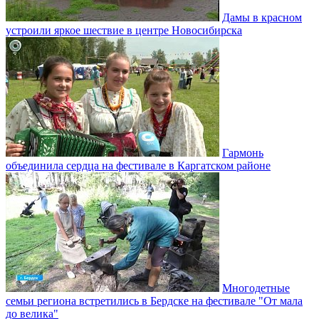
Дамы в красном
устроили яркое шествие в центре Новосибирска
Гармонь
объединила сердца на фестивале в Каргатском районе
Многодетные
семьи региона встретились в Бердске на фестивале "От мала
до велика"