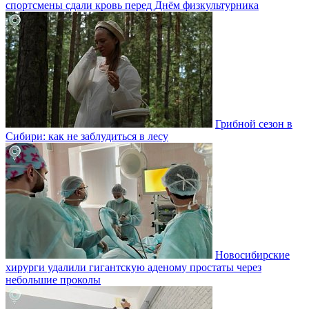
спортсмены сдали кровь перед Днём физкультурника
Грибной сезон в
Сибири: как не заблудиться в лесу
Новосибирские
хирурги удалили гигантскую аденому простаты через
небольшие проколы