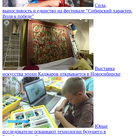
Сила,
выносливость и единство на фестивале "Сибирский характер.
Воля к победе"
Выставка
искусства эпохи Каджаров открывается в Новосибирске
Юные
исследователи осваивают технологии будущего в