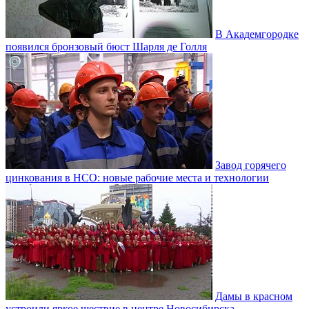
В Академгородке
появился бронзовый бюст Шарля де Голля
Завод горячего
цинкования в НСО: новые рабочие места и технологии
Дамы в красном
устроили яркое шествие в центре Новосибирска