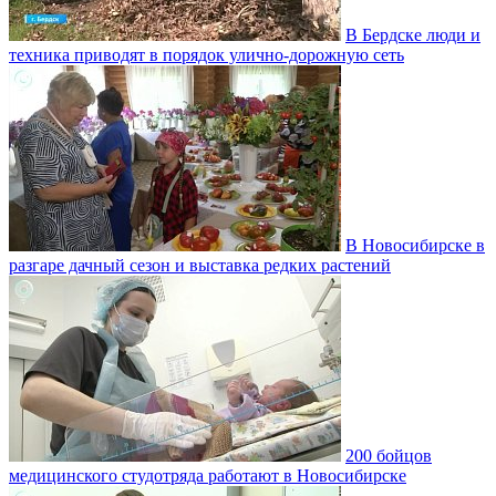
В Бердске люди и
техника приводят в порядок улично‑дорожную сеть
В Новосибирске в
разгаре дачный сезон и выставка редких растений
200 бойцов
медицинского студотряда работают в Новосибирске