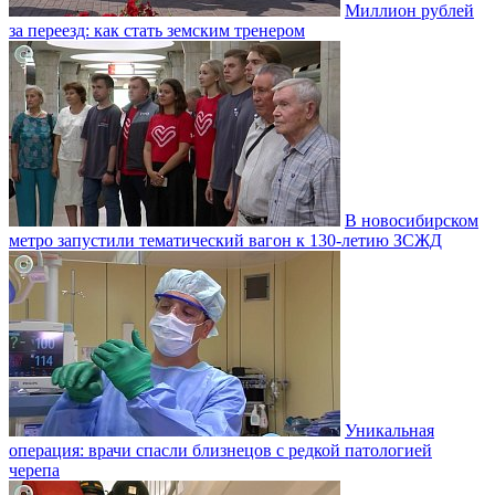
Миллион рублей
за переезд: как стать земским тренером
В новосибирском
метро запустили тематический вагон к 130-летию ЗСЖД
Уникальная
операция: врачи спасли близнецов с редкой патологией
черепа