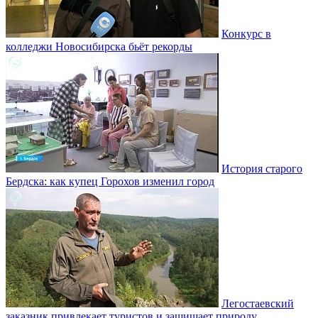
Конкурс в
колледжи Новосибирска бьёт рекорды
История старого
Бердска: как купец Горохов изменил город
Легостаевский
заказник привлекает туристов и защищает природу