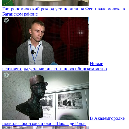
Гастрономический рекорд установили на Фестивале молока в
Баганском районе
Новые
вентиляторы устанавливают в новосибирском метро
В Академгородке
появился бронзовый бюст Шарля де Голля