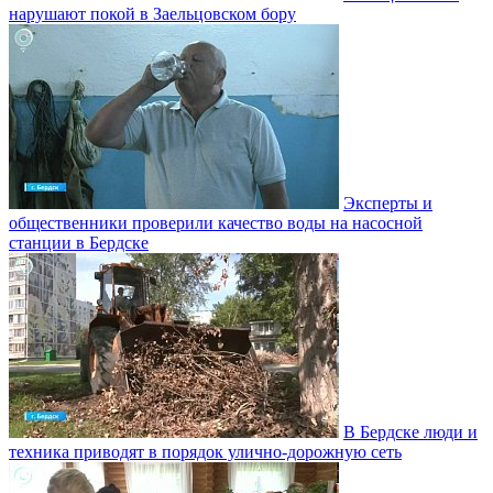
нарушают покой в Заельцовском бору
Эксперты и
общественники проверили качество воды на насосной
станции в Бердске
В Бердске люди и
техника приводят в порядок улично‑дорожную сеть