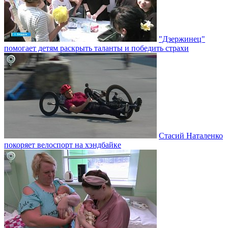
"Дзержинец"
помогает детям раскрыть таланты и победить страхи
Стасий Наталенко
покоряет велоспорт на хэндбайке