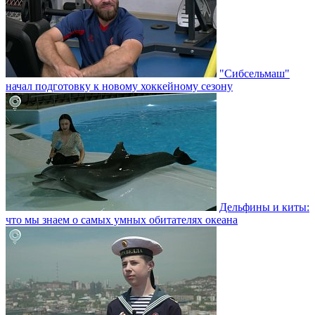
"Сибсельмаш"
начал подготовку к новому хоккейному сезону
Дельфины и киты:
что мы знаем о самых умных обитателях океана