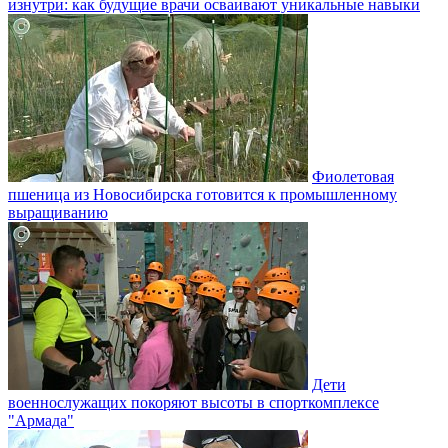
изнутри: как будущие врачи осваивают уникальные навыки
Фиолетовая
пшеница из Новосибирска готовится к промышленному
выращиванию
Дети
военнослужащих покоряют высоты в спорткомплексе
"Армада"