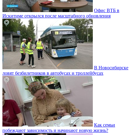
Офис ВТБ в
Искитиме открылся после масштабного обновления
В Новосибирске
ловят безбилетников в автобусах и троллейбусах
Как семьи
побеждают зависимость и начинают новую жизнь?