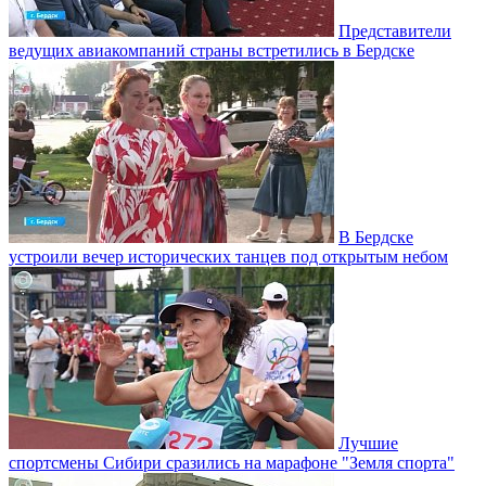
Представители
ведущих авиакомпаний страны встретились в Бердске
В Бердске
устроили вечер исторических танцев под открытым небом
Лучшие
спортсмены Сибири сразились на марафоне "Земля спорта"