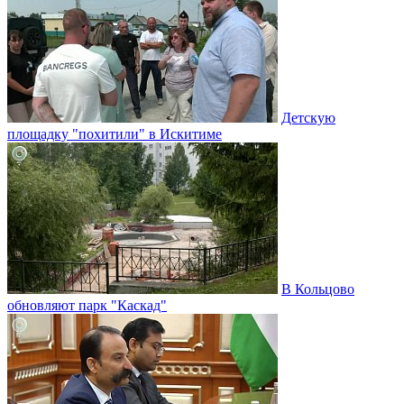
Детскую
площадку "похитили" в Искитиме
В Кольцово
обновляют парк "Каскад"