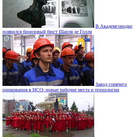
В Академгородке
появился бронзовый бюст Шарля де Голля
Завод горячего
цинкования в НСО: новые рабочие места и технологии