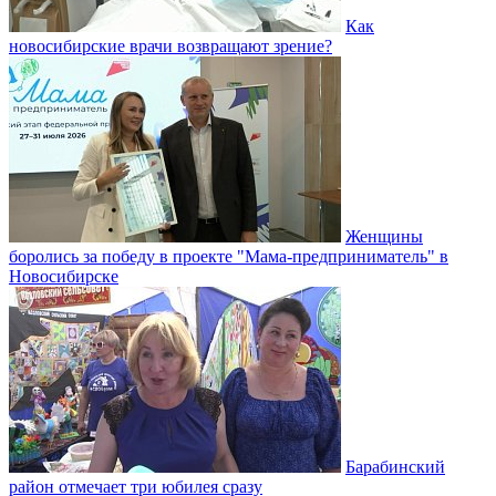
Как
новосибирские врачи возвращают зрение?
Женщины
боролись за победу в проекте "Мама-предприниматель" в
Новосибирске
Барабинский
район отмечает три юбилея сразу