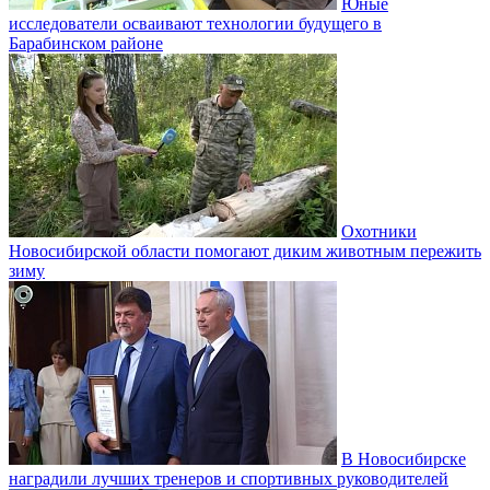
Юные
исследователи осваивают технологии будущего в
Барабинском районе
Охотники
Новосибирской области помогают диким животным пережить
зиму
В Новосибирске
наградили лучших тренеров и спортивных руководителей