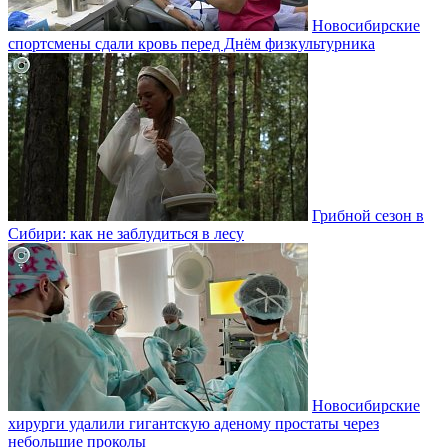
Новосибирские
спортсмены сдали кровь перед Днём физкультурника
Грибной сезон в
Сибири: как не заблудиться в лесу
Новосибирские
хирурги удалили гигантскую аденому простаты через
небольшие проколы