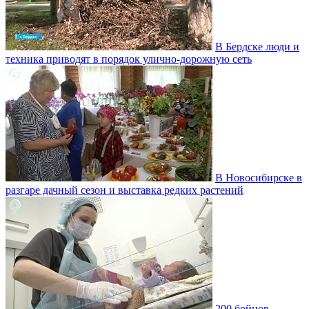
В Бердске люди и
техника приводят в порядок улично‑дорожную сеть
В Новосибирске в
разгаре дачный сезон и выставка редких растений
200 бойцов