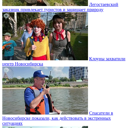
Легостаевский
заказник привлекает туристов и защищает природу
Клоуны захватили
центр Новосибирска
Спасатели в
Новосибирске показали, как действовать в экстренных
ситуациях