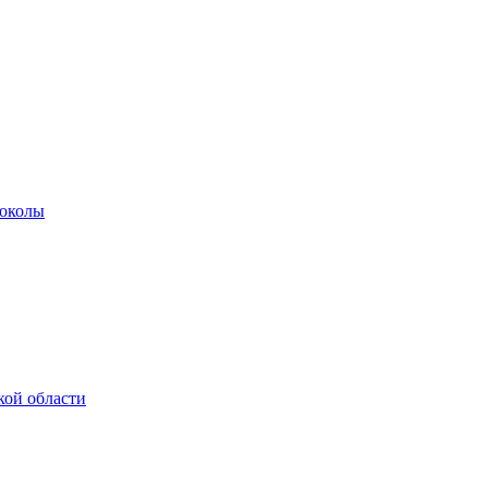
роколы
кой области