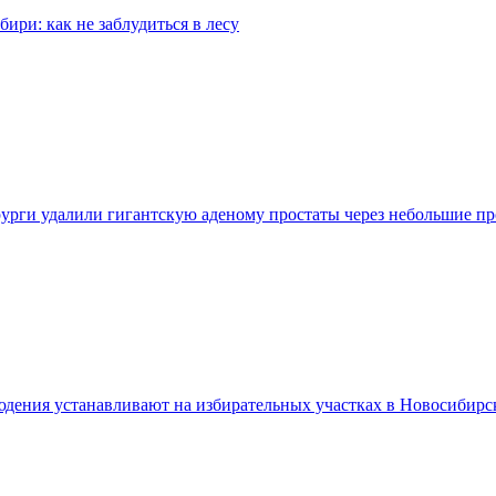
бири: как не заблудиться в лесу
урги удалили гигантскую аденому простаты через небольшие п
дения устанавливают на избирательных участках в Новосибирс