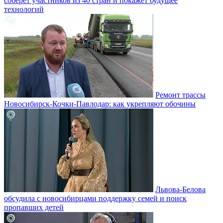
соберёт участников из 40 стран и покажет будущее
технологий
Ремонт трассы
Новосибирск-Кочки-Павлодар: как укрепляют обочины
Львова-Белова
обсудила с новосибирцами поддержку семей и поиск
пропавших детей