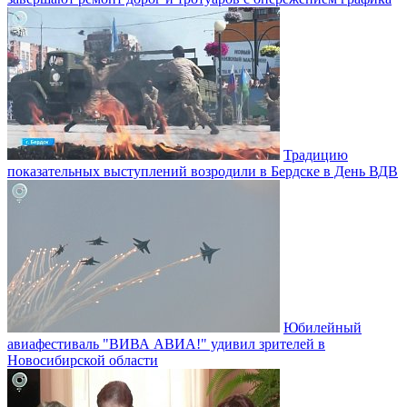
Традицию
показательных выступлений возродили в Бердске в День ВДВ
Юбилейный
авиафестиваль "ВИВА АВИА!" удивил зрителей в
Новосибирской области