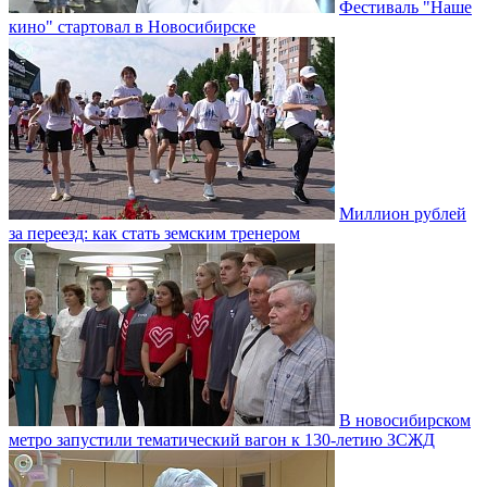
Фестиваль "Наше
кино" стартовал в Новосибирске
Миллион рублей
за переезд: как стать земским тренером
В новосибирском
метро запустили тематический вагон к 130-летию ЗСЖД