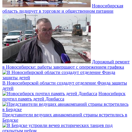
Новосибирская
область лидирует в торговле и общественном питании
Дорожный ремонт
в Новосибирске: работы завершают с опережением графика
В Новосибирской области создадут отделение Фонда защиты
детей
Новосибирск
почтил память детей Донбасса
Представители ведущих авиакомпаний страны встретились в
Бердске