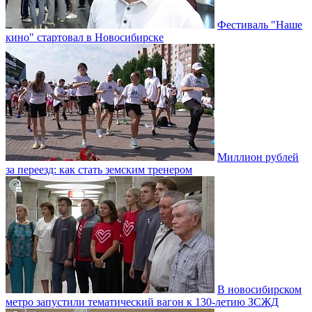
Фестиваль "Наше
кино" стартовал в Новосибирске
Миллион рублей
за переезд: как стать земским тренером
В новосибирском
метро запустили тематический вагон к 130-летию ЗСЖД