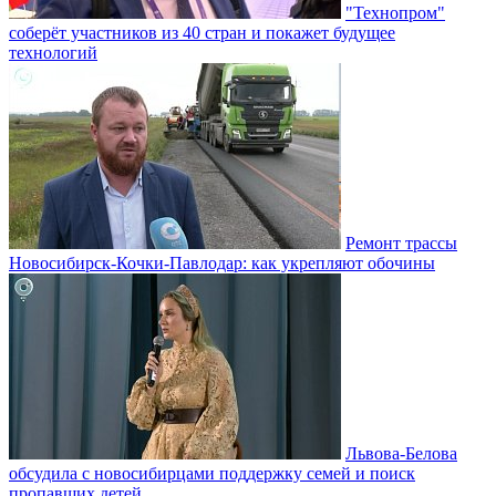
"Технопром"
соберёт участников из 40 стран и покажет будущее
технологий
Ремонт трассы
Новосибирск-Кочки-Павлодар: как укрепляют обочины
Львова-Белова
обсудила с новосибирцами поддержку семей и поиск
пропавших детей