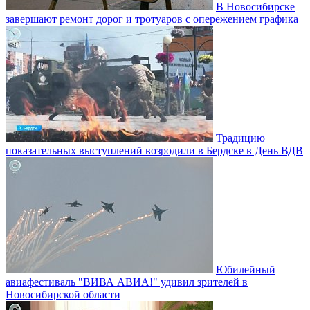
В Новосибирске
завершают ремонт дорог и тротуаров с опережением графика
Традицию
показательных выступлений возродили в Бердске в День ВДВ
Юбилейный
авиафестиваль "ВИВА АВИА!" удивил зрителей в
Новосибирской области