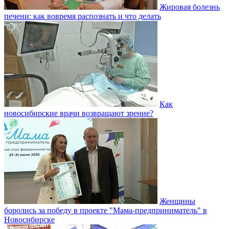
Жировая болезнь
печени: как вовремя распознать и что делать
Как
новосибирские врачи возвращают зрение?
Женщины
боролись за победу в проекте "Мама-предприниматель" в
Новосибирске