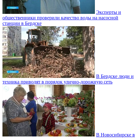
Эксперты и
общественники проверили качество воды на насосной
станции в Бердске
В Бердске люди и
техника приводят в порядок улично‑дорожную сеть
В Новосибирске в