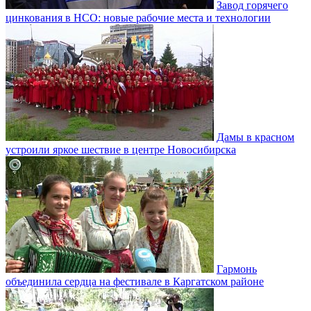
Завод горячего
цинкования в НСО: новые рабочие места и технологии
Дамы в красном
устроили яркое шествие в центре Новосибирска
Гармонь
объединила сердца на фестивале в Каргатском районе