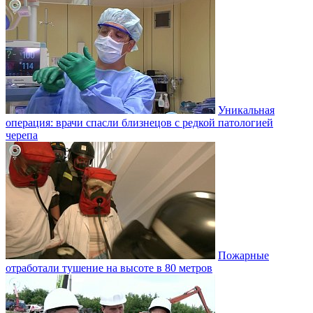
Уникальная
операция: врачи спасли близнецов с редкой патологией
черепа
Пожарные
отработали тушение на высоте в 80 метров