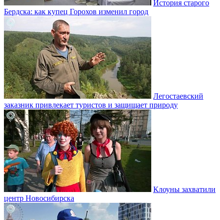
История старого
Бердска: как купец Горохов изменил город
Легостаевский
заказник привлекает туристов и защищает природу
Клоуны захватили
центр Новосибирска