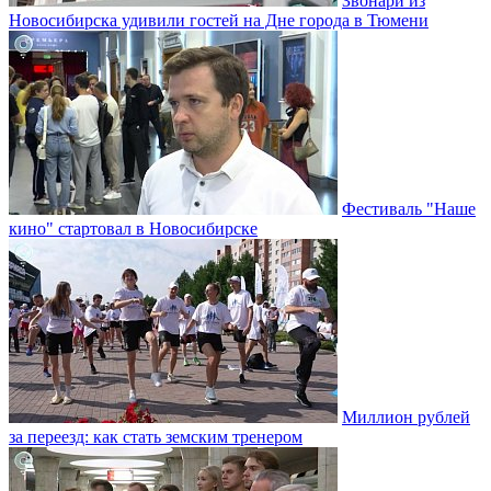
Звонари из
Новосибирска удивили гостей на Дне города в Тюмени
Фестиваль "Наше
кино" стартовал в Новосибирске
Миллион рублей
за переезд: как стать земским тренером