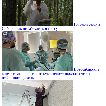
Грибной сезон в
Сибири: как не заблудиться в лесу
Новосибирские
хирурги удалили гигантскую аденому простаты через
небольшие проколы