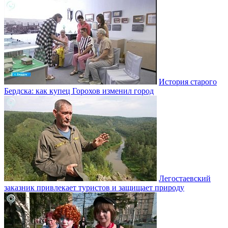
История старого
Бердска: как купец Горохов изменил город
Легостаевский
заказник привлекает туристов и защищает природу