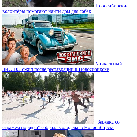
Новосибирские
волонтёры помогают найти дом для собак
Уникальный
ЗИС-102 ожил после реставрации в Новосибирске
"Зарядка со
стражем порядка" собрала молодёжь в Новосибирске