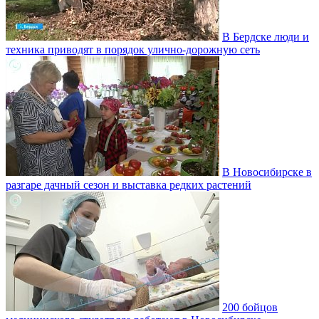
В Бердске люди и
техника приводят в порядок улично‑дорожную сеть
В Новосибирске в
разгаре дачный сезон и выставка редких растений
200 бойцов