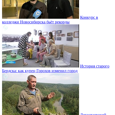
Конкурс в
колледжи Новосибирска бьёт рекорды
История старого
Бердска: как купец Горохов изменил город
Легостаевский