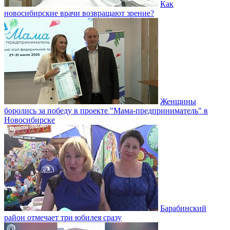
Как
новосибирские врачи возвращают зрение?
Женщины
боролись за победу в проекте "Мама-предприниматель" в
Новосибирске
Барабинский
район отмечает три юбилея сразу