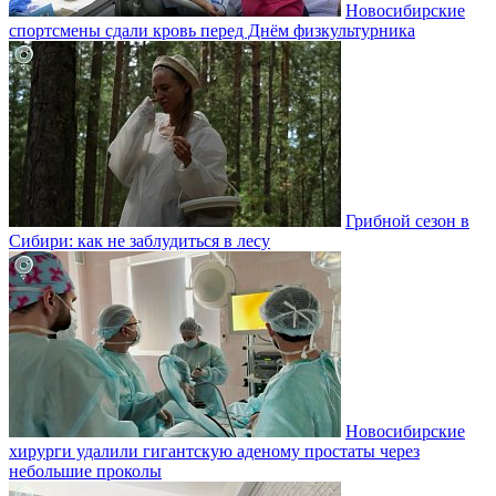
Новосибирские
спортсмены сдали кровь перед Днём физкультурника
Грибной сезон в
Сибири: как не заблудиться в лесу
Новосибирские
хирурги удалили гигантскую аденому простаты через
небольшие проколы