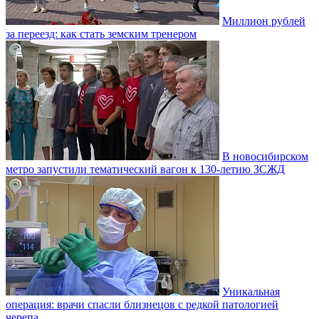
Миллион рублей
за переезд: как стать земским тренером
В новосибирском
метро запустили тематический вагон к 130-летию ЗСЖД
Уникальная
операция: врачи спасли близнецов с редкой патологией
черепа