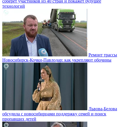
соберёт участников из 40 стран и покажет будущее
технологий
Ремонт трассы
Новосибирск-Кочки-Павлодар: как укрепляют обочины
Львова-Белова
обсудила с новосибирцами поддержку семей и поиск
пропавших детей