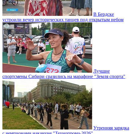
В Бердске
устроили вечер исторических танцев под открытым небом
Лучшие
спортсмены Сибири сразились на марафоне "Земля спорта"
Утренняя зарядка
с чемпионами накануне "Технопрома-2026"