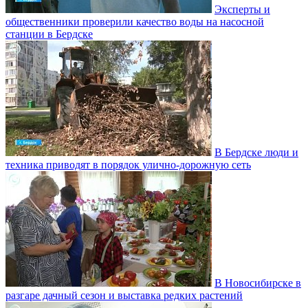
Эксперты и
общественники проверили качество воды на насосной
станции в Бердске
В Бердске люди и
техника приводят в порядок улично‑дорожную сеть
В Новосибирске в
разгаре дачный сезон и выставка редких растений