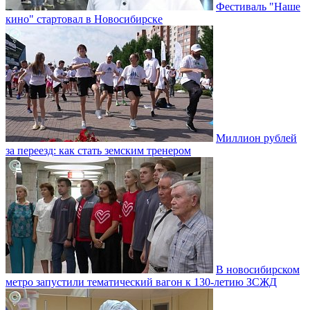
Фестиваль "Наше
кино" стартовал в Новосибирске
Миллион рублей
за переезд: как стать земским тренером
В новосибирском
метро запустили тематический вагон к 130-летию ЗСЖД