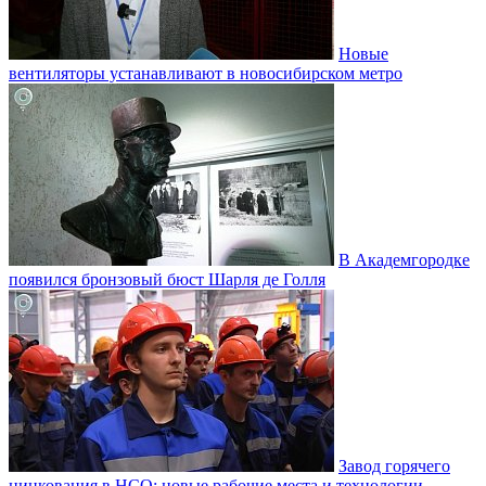
Новые
вентиляторы устанавливают в новосибирском метро
В Академгородке
появился бронзовый бюст Шарля де Голля
Завод горячего
цинкования в НСО: новые рабочие места и технологии