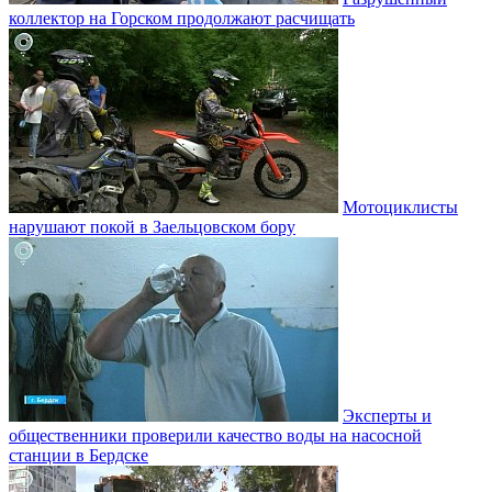
коллектор на Горском продолжают расчищать
Мотоциклисты
нарушают покой в Заельцовском бору
Эксперты и
общественники проверили качество воды на насосной
станции в Бердске