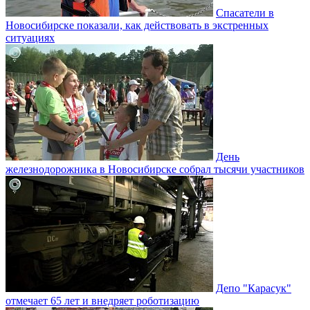
Спасатели в
Новосибирске показали, как действовать в экстренных
ситуациях
День
железнодорожника в Новосибирске собрал тысячи участников
Депо "Карасук"
отмечает 65 лет и внедряет роботизацию