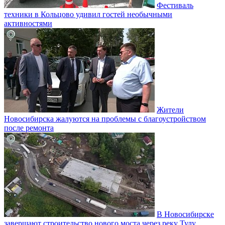
Фестиваль
техники в Кольцово удивил гостей необычными
активностями
Жители
Новосибирска жалуются на проблемы с благоустройством
после ремонта
В Новосибирске
завершают строительство нового моста через реку Тулу