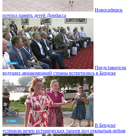
Новосибирск
почтил память детей Донбасса
Представители
ведущих авиакомпаний страны встретились в Бердске
В Бердске
устроили вечер исторических танцев под открытым небом