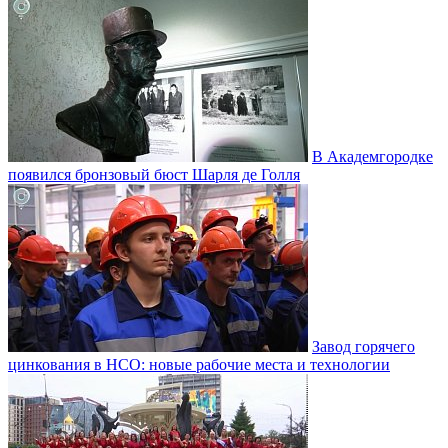
В Академгородке
появился бронзовый бюст Шарля де Голля
Завод горячего
цинкования в НСО: новые рабочие места и технологии