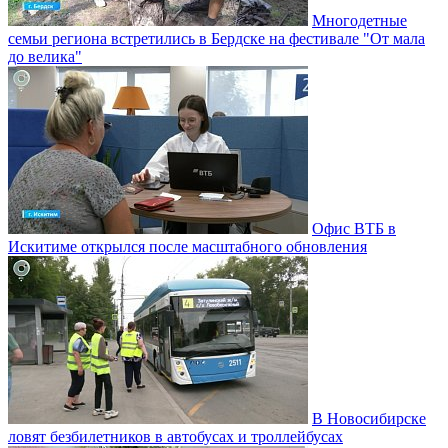
Многодетные
семьи региона встретились в Бердске на фестивале "От мала
до велика"
Офис ВТБ в
Искитиме открылся после масштабного обновления
В Новосибирске
ловят безбилетников в автобусах и троллейбусах