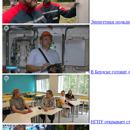
Энергетики подклю
В Бердске готовят 
НГПУ открывает ст