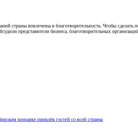
ий страны вовлечены в благотворительность. Чтобы сделать по
бсудили представители бизнеса, благотворительных организаци
ирском зоопарке привлёк гостей со всей страны