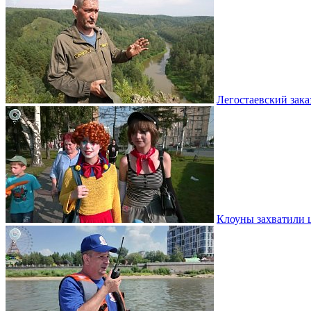
Легостаевский зака
Клоуны захватили 