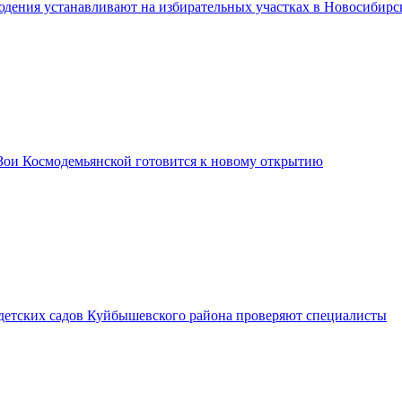
дения устанавливают на избирательных участках в Новосибирс
Зои Космодемьянской готовится к новому открытию
 детских садов Куйбышевского района проверяют специалисты