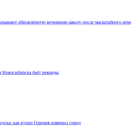
крывают обновлённую вечернюю школу после масштабного рем
и Новосибирска бьёт рекорды
рдска: как купец Горохов изменил город