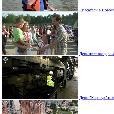
Спасатели в Новоси
День железнодорож
Депо "Карасук" отм