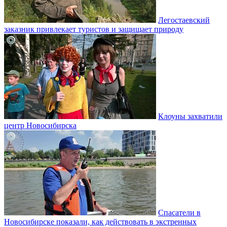
Легостаевский
заказник привлекает туристов и защищает природу
Клоуны захватили
центр Новосибирска
Спасатели в
Новосибирске показали, как действовать в экстренных