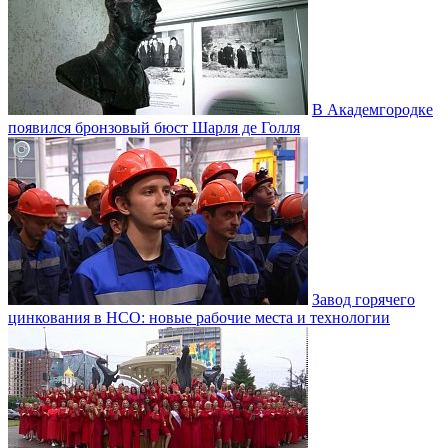
В Академгородке
появился бронзовый бюст Шарля де Голля
Завод горячего
цинкования в НСО: новые рабочие места и технологии