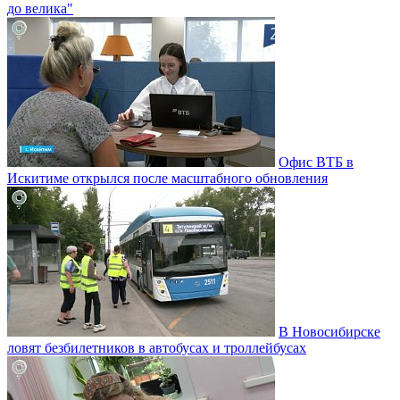
до велика"
Офис ВТБ в
Искитиме открылся после масштабного обновления
В Новосибирске
ловят безбилетников в автобусах и троллейбусах