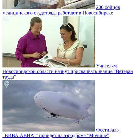
200 бойцов
медицинского студотряда работают в Новосибирске
Учителям
Новосибирской области начнут присваивать звание "Ветеран
труда"
Фестиваль
"ВИВА АВИА!" пройдёт на аэродроме "Мочище"