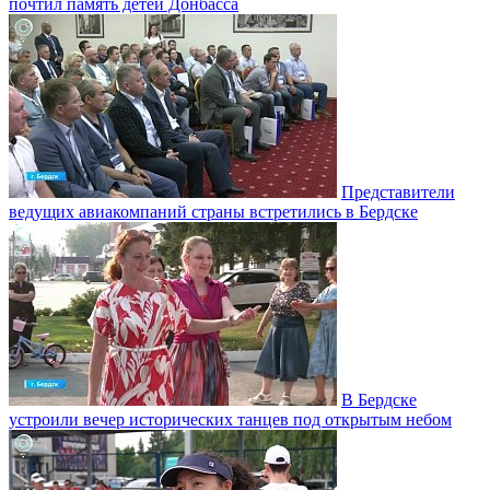
почтил память детей Донбасса
Представители
ведущих авиакомпаний страны встретились в Бердске
В Бердске
устроили вечер исторических танцев под открытым небом