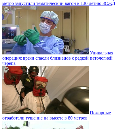
метро запустили тематический вагон к 130-летию ЗСЖД
Уникальная
операция: врачи спасли близнецов с редкой патологией
черепа
Пожарные
отработали тушение на высоте в 80 метров