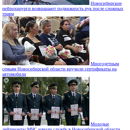
Новосибирские
нейрохирурги возвращают подвижность рук после сложных
травм
Многодетным
семьям Новосибирской области вручили сертификаты на
автомобили
Молодые
лейтенанты МЧС начали службу в Новосибирской области