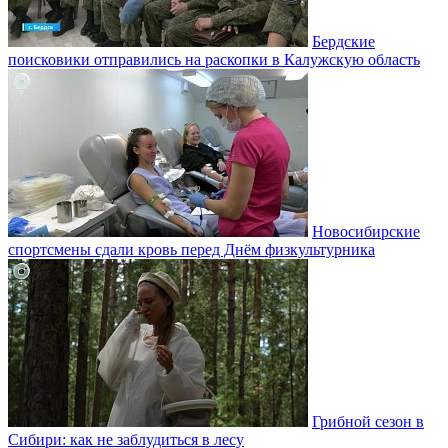
Бердские
поисковики отправились на раскопки в Калужскую область
Новосибирские
спортсмены сдали кровь перед Днём физкультурника
Грибной сезон в
Сибири: как не заблудиться в лесу