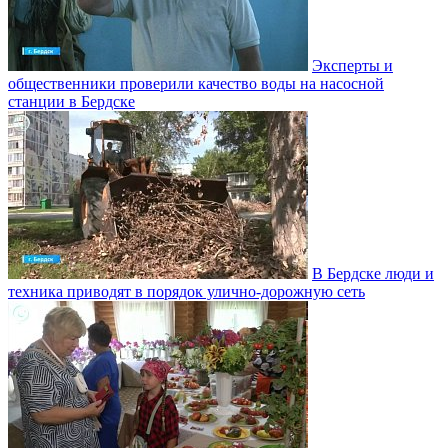
Эксперты и
общественники проверили качество воды на насосной
станции в Бердске
В Бердске люди и
техника приводят в порядок улично‑дорожную сеть