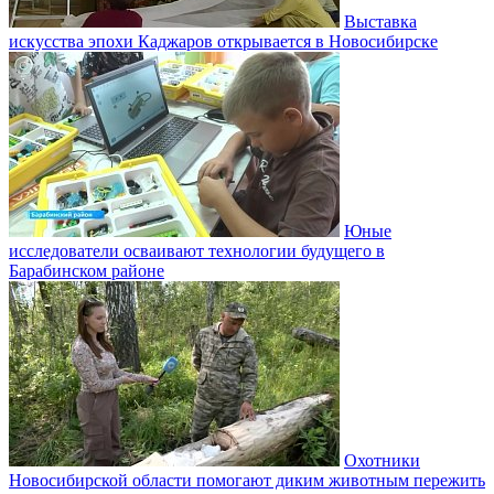
Выставка
искусства эпохи Каджаров открывается в Новосибирске
Юные
исследователи осваивают технологии будущего в
Барабинском районе
Охотники
Новосибирской области помогают диким животным пережить