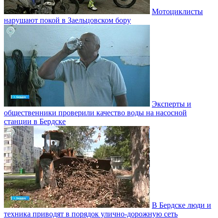
Мотоциклисты
нарушают покой в Заельцовском бору
Эксперты и
общественники проверили качество воды на насосной
станции в Бердске
В Бердске люди и
техника приводят в порядок улично‑дорожную сеть