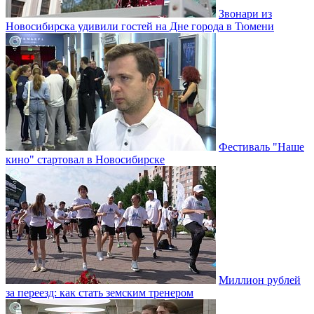
Звонари из
Новосибирска удивили гостей на Дне города в Тюмени
Фестиваль "Наше
кино" стартовал в Новосибирске
Миллион рублей
за переезд: как стать земским тренером