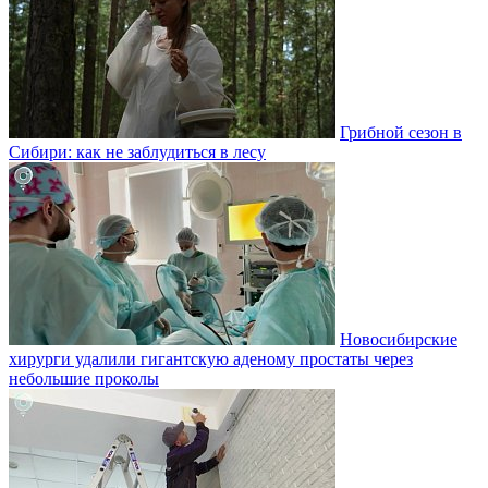
Грибной сезон в
Сибири: как не заблудиться в лесу
Новосибирские
хирурги удалили гигантскую аденому простаты через
небольшие проколы