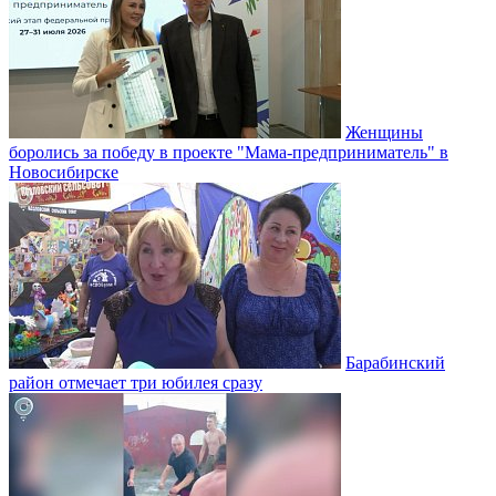
Женщины
боролись за победу в проекте "Мама-предприниматель" в
Новосибирске
Барабинский
район отмечает три юбилея сразу