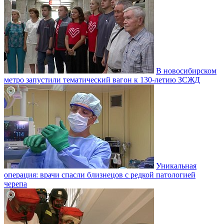
В новосибирском
метро запустили тематический вагон к 130-летию ЗСЖД
Уникальная
операция: врачи спасли близнецов с редкой патологией
черепа