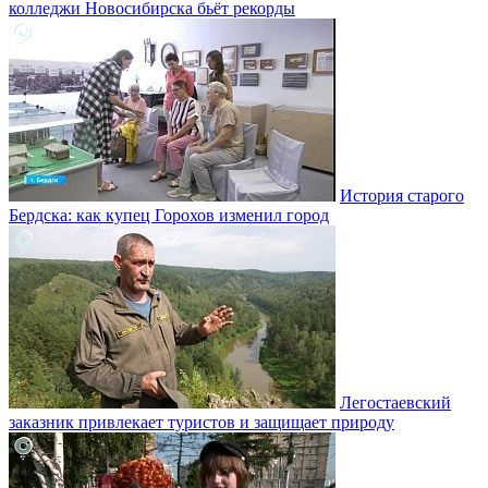
колледжи Новосибирска бьёт рекорды
История старого
Бердска: как купец Горохов изменил город
Легостаевский
заказник привлекает туристов и защищает природу