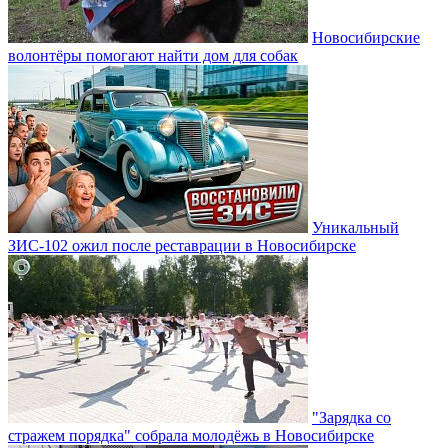
Новосибирские
волонтёры помогают найти дом для собак
Уникальный
ЗИС-102 ожил после реставрации в Новосибирске
"Зарядка со
стражем порядка" собрала молодёжь в Новосибирске