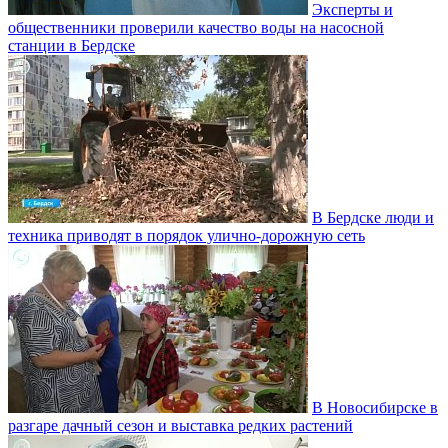
Эксперты и
общественники проверили качество воды на насосной
станции в Бердске
В Бердске люди и
техника приводят в порядок улично‑дорожную сеть
В Новосибирске в
разгаре дачный сезон и выставка редких растений