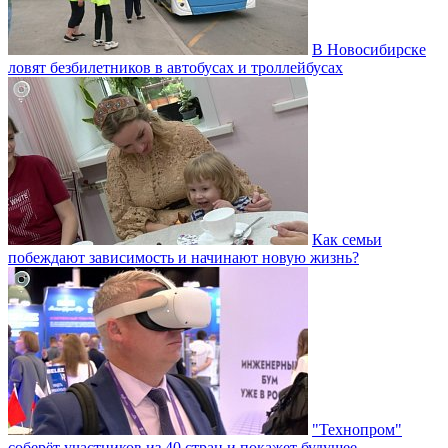
В Новосибирске
ловят безбилетников в автобусах и троллейбусах
Как семьи
побеждают зависимость и начинают новую жизнь?
"Технопром"
соберёт участников из 40 стран и покажет будущее