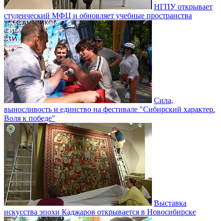
НГПУ открывает
студенческий МФЦ и обновляет учебные пространства
Сила,
выносливость и единство на фестивале "Сибирский характер.
Воля к победе"
Выставка
искусства эпохи Каджаров открывается в Новосибирске