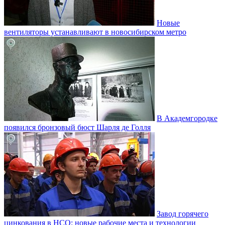
Новые
вентиляторы устанавливают в новосибирском метро
В Академгородке
появился бронзовый бюст Шарля де Голля
Завод горячего
цинкования в НСО: новые рабочие места и технологии