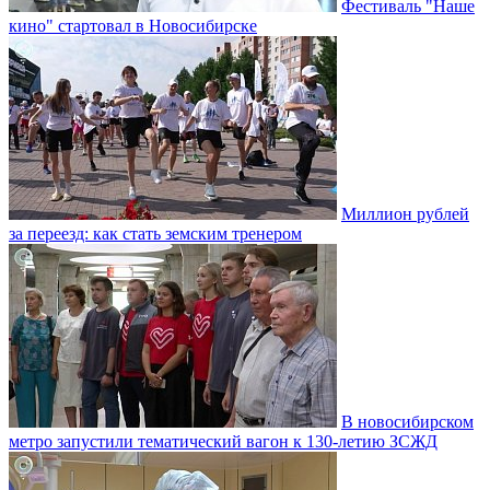
Фестиваль "Наше
кино" стартовал в Новосибирске
Миллион рублей
за переезд: как стать земским тренером
В новосибирском
метро запустили тематический вагон к 130-летию ЗСЖД