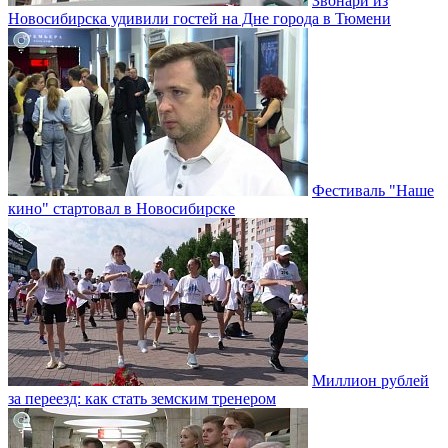
Звонари из
Новосибирска удивили гостей на Дне города в Тюмени
Фестиваль "Наше
кино" стартовал в Новосибирске
Миллион рублей
за переезд: как стать земским тренером