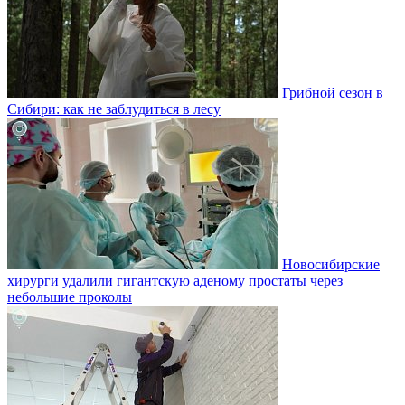
Грибной сезон в
Сибири: как не заблудиться в лесу
Новосибирские
хирурги удалили гигантскую аденому простаты через
небольшие проколы