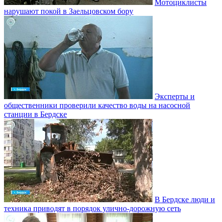
Мотоциклисты
нарушают покой в Заельцовском бору
Эксперты и
общественники проверили качество воды на насосной
станции в Бердске
В Бердске люди и
техника приводят в порядок улично‑дорожную сеть