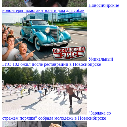
Новосибирские
волонтёры помогают найти дом для собак
Уникальный
ЗИС-102 ожил после реставрации в Новосибирске
"Зарядка со
стражем порядка" собрала молодёжь в Новосибирске