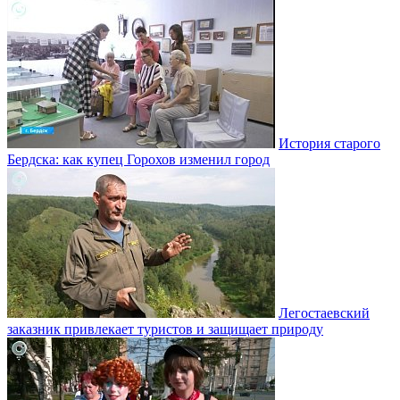
История старого
Бердска: как купец Горохов изменил город
Легостаевский
заказник привлекает туристов и защищает природу