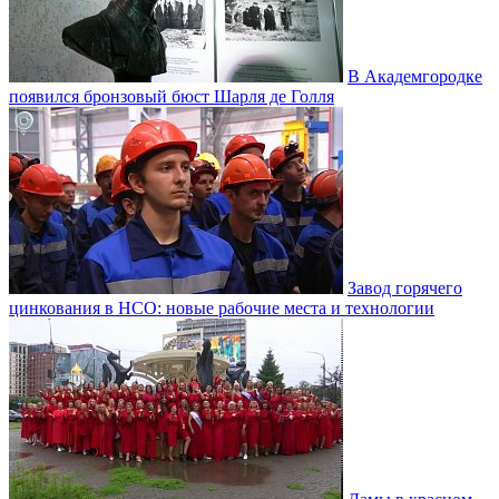
В Академгородке
появился бронзовый бюст Шарля де Голля
Завод горячего
цинкования в НСО: новые рабочие места и технологии