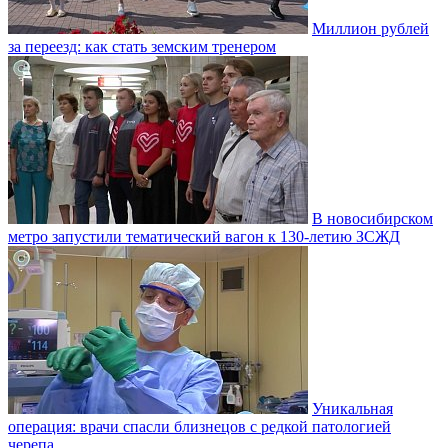
Миллион рублей
за переезд: как стать земским тренером
В новосибирском
метро запустили тематический вагон к 130-летию ЗСЖД
Уникальная
операция: врачи спасли близнецов с редкой патологией
черепа