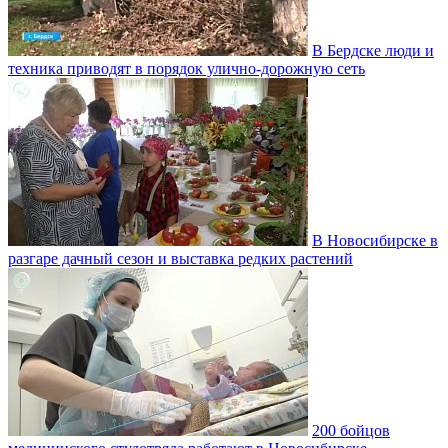
В Бердске люди и
техника приводят в порядок улично‑дорожную сеть
В Новосибирске в
разгаре дачный сезон и выставка редких растений
200 бойцов