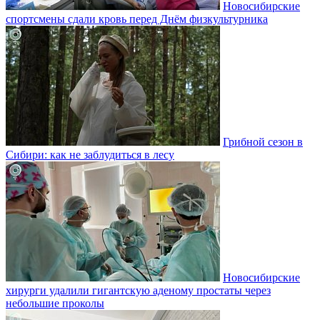
Новосибирские
спортсмены сдали кровь перед Днём физкультурника
Грибной сезон в
Сибири: как не заблудиться в лесу
Новосибирские
хирурги удалили гигантскую аденому простаты через
небольшие проколы