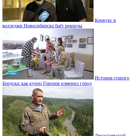
Конкурс в
колледжи Новосибирска бьёт рекорды
История старого
Бердска: как купец Горохов изменил город
Легостаевский