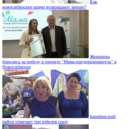
Как
новосибирские врачи возвращают зрение?
Женщины
боролись за победу в проекте "Мама-предприниматель" в
Новосибирске
Барабинский
район отмечает три юбилея сразу