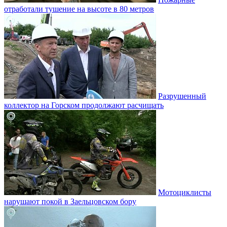
отработали тушение на высоте в 80 метров
Разрушенный
коллектор на Горском продолжают расчищать
Мотоциклисты
нарушают покой в Заельцовском бору