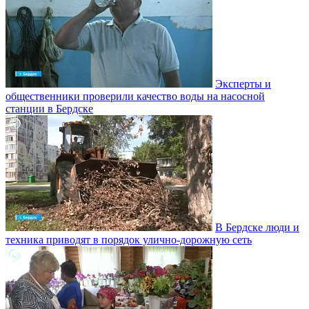
Эксперты и
общественники проверили качество воды на насосной
станции в Бердске
В Бердске люди и
техника приводят в порядок улично‑дорожную сеть