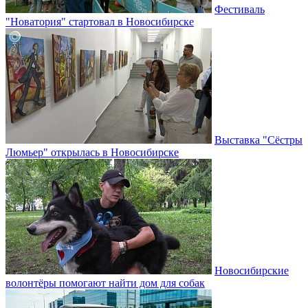
Фестиваль
"Новатория" стартовал в Новосибирске
Выставка "Сёстры
Люмьер" открылась в Новосибирске
Новосибирские
волонтёры помогают найти дом для собак