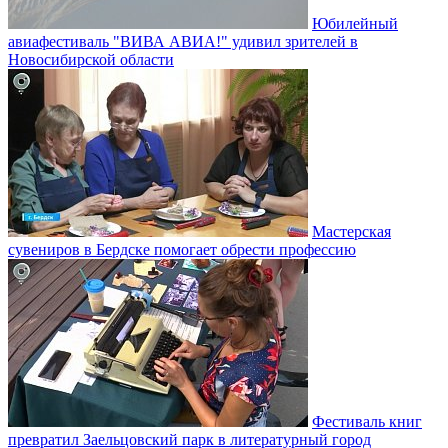
Юбилейный
авиафестиваль "ВИВА АВИА!" удивил зрителей в
Новосибирской области
Мастерская
сувениров в Бердске помогает обрести профессию
Фестиваль книг
превратил Заельцовский парк в литературный город