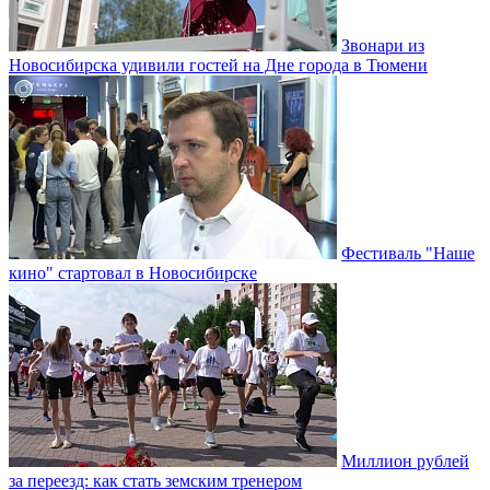
Звонари из
Новосибирска удивили гостей на Дне города в Тюмени
Фестиваль "Наше
кино" стартовал в Новосибирске
Миллион рублей
за переезд: как стать земским тренером