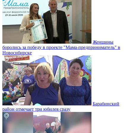
Женщины
боролись за победу в проекте "Мама-предприниматель" в
Новосибирске
Барабинский
район отмечает три юбилея сразу