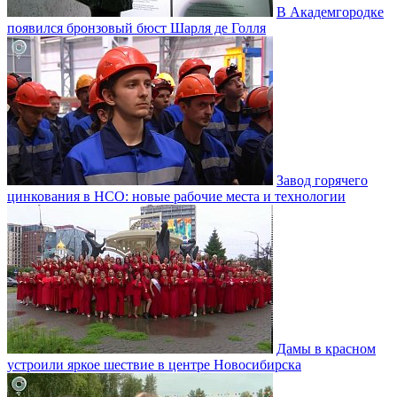
В Академгородке
появился бронзовый бюст Шарля де Голля
Завод горячего
цинкования в НСО: новые рабочие места и технологии
Дамы в красном
устроили яркое шествие в центре Новосибирска