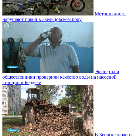
Мотоциклисты
нарушают покой в Заельцовском бору
Эксперты и
общественники проверили качество воды на насосной
станции в Бердске
В Бердске люди и