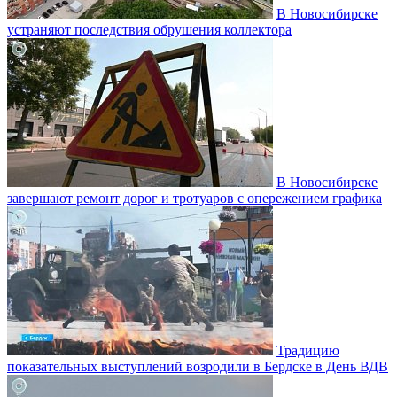
В Новосибирске
устраняют последствия обрушения коллектора
В Новосибирске
завершают ремонт дорог и тротуаров с опережением графика
Традицию
показательных выступлений возродили в Бердске в День ВДВ