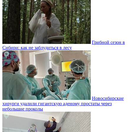
Грибной сезон в
Сибири: как не заблудиться в лесу
Новосибирские
хирурги удалили гигантскую аденому простаты через
небольшие проколы