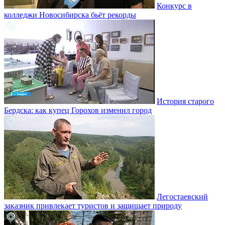
Конкурс в
колледжи Новосибирска бьёт рекорды
История старого
Бердска: как купец Горохов изменил город
Легостаевский
заказник привлекает туристов и защищает природу