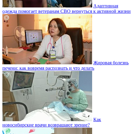
Адаптивная
одежда помогает ветеранам СВО вернуться к активной жизни
Жировая болезнь
печени: как вовремя распознать и что делать
Как
новосибирские врачи возвращают зрение?